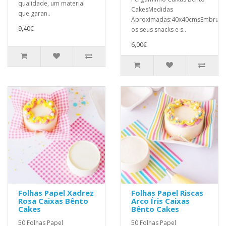
qualidade, um material
CakesMedidas
que garan..
Aproximadas:40x40cmsEmbrulh
9,40€
os seus snacks e s..
6,00€
Folhas Papel Xadrez
Folhas Papel Riscas
Rosa Caixas Bênto
Arco Íris Caixas
Cakes
Bênto Cakes
50 Folhas Papel
50 Folhas Papel