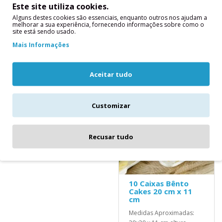
fantásticos recheados
cm x 12 cm x 12 cm
Este site utiliza cookies.
com esta prática
branco..
Alguns destes cookies são essenciais, enquanto outros nos ajudam a
forma.Lavar à
melhorar a sua experiência, fornecendo informações sobre como o
2,20€
site está sendo usado.
mão Medidas Aprox..
Mais Informações
14,20€
Aceitar tudo
Customizar
Recusar tudo
10 Caixas Bênto
Cakes 20 cm x 11
cm
Medidas Aproximadas: