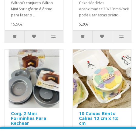
WiltonO conjunto Wilton
CakesMedidas
Mini Springform é ótimo
Aproximadas:30x30cmsVocê
para fazer o ..
pode usar estas prátic..
15,50€
5,20€
Conj. 2 Mini
10 Caixas Bênto
Forminhas Para
Cakes 12 cm x 12
Rechear
cm
Para criar os bolos mais
Medidas Aproximadas:7,5