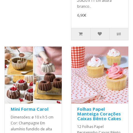
20x20 x 11 cm altura
branco..
6,90€
Mini Forma Carol
Folhas Papel
Manteiga Corações
Dimensões: ø 10 x h 5 cm
Caixas Bênto Cakes
Cor: Champagne Em
12 Folhas Papel
alumínio fundido de alta
Pergaminho Caixas Bênto