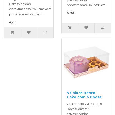
CakesMedidas
Aproximadas:10x15x15cm..
Aproximadas:25x25cmsVocê
8,20€
pode usar estas prátic..
4,20€
5 Caixas Bento
Cake com 6 Doces
Caixa Bento Cake com 6
DocesContém:5
caixasMedidas