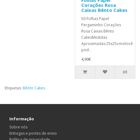
Folhas Papel
Corações Rosa
Caixas Bênto Cakes
50 Folhas Papel
Pergaminho Corações
Rosa Caixas Bênto
CakesMedidas
Aproximadas:25x25cmsVocê
pod..
4,90€
Etiquetas:
Bênto Cakes
Informação
Sobre nós
Entregas e portes de envio
Política de privacidade