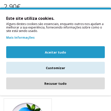
2,90€
Qtd
Este site utiliza cookies.
Alguns destes cookies são essenciais, enquanto outros nos ajudam a
melhorar a sua experiência, fornecendo informações sobre como o
site está sendo usado.
Adicionar
Mais Informações
Descrição
Aceitar tudo
Medidas externas: 7,5 (lado) x 7,5 (lado) x 4,5 (altura com
tampa)
Customizar
Medidas internas: 6cm lado x 6cm lado x 4,5cm altura com
tampa
Recusar tudo
Produtos relacionados