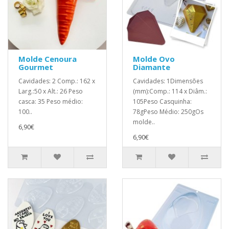
Molde Cenoura
Molde Ovo
Gourmet
Diamante
Cavidades: 2 Comp.: 162 x
Cavidades: 1Dimensões
Larg.:50 x Alt.: 26 Peso
(mm):Comp.: 114 x Diâm.:
casca: 35 Peso médio:
105Peso Casquinha:
100..
78gPeso Médio: 250gOs
molde..
6,90€
6,90€