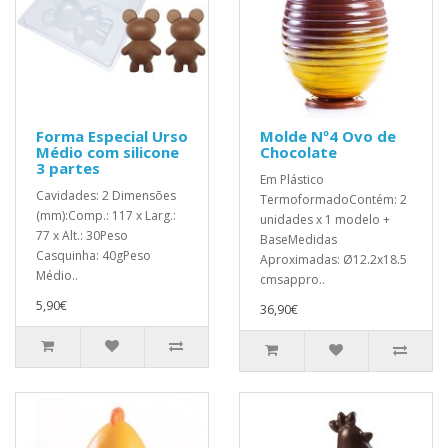
Forma Especial Urso
Molde Nº4 Ovo de
Médio com silicone
Chocolate
3 partes
Em Plástico
Cavidades: 2 Dimensões
TermoformadoContém: 2
(mm):Comp.: 117 x Larg.:
unidades x 1 modelo +
77 x Alt.: 30Peso
BaseMedidas
Casquinha: 40gPeso
Aproximadas: Ø12.2x18.5
Médio..
cmsappro..
5,90€
36,90€