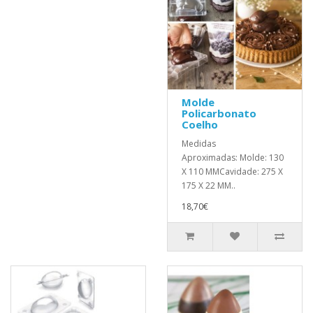
Molde
Policarbonato
Coelho
Medidas
Aproximadas: Molde: 130
X 110 MMCavidade: 275 X
175 X 22 MM..
18,70€