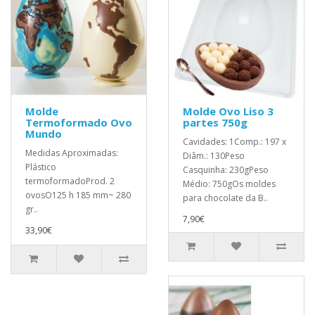
Molde
Molde Ovo Liso 3
Termoformado Ovo
partes 750g
Mundo
Cavidades: 1Comp.: 197 x
Medidas Aproximadas:
Diâm.: 130Peso
Plástico
Casquinha: 230gPeso
termoformadoProd. 2
Médio: 750gOs moldes
ovosO125 h 185 mm~ 280
para chocolate da B..
gr..
7,90€
33,90€