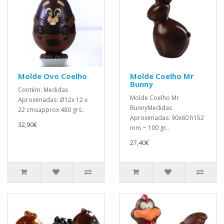
Molde Ovo Coelho
Molde Coelho Mr
Bunny
Contém: Medidas
Molde Coelho Mr
Aproximadas: Ø12x 12 x
BunnyMedidas
22 cmsapprox 480 grs..
Aproximadas: 90x60 h152
32,90€
mm ~ 100 gr..
27,40€