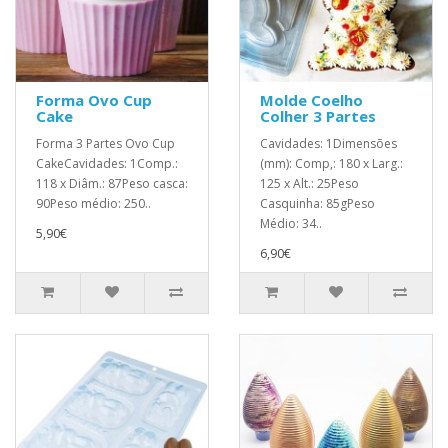
Forma Ovo Cup
Molde Coelho
Cake
Colher 3 Partes
Forma 3 Partes Ovo Cup
Cavidades: 1Dimensões
CakeCavidades: 1Comp.:
(mm): Comp,: 180 x Larg.:
118 x Diâm.: 87Peso casca:
125 x Alt.: 25Peso
90Peso médio: 250..
Casquinha: 85gPeso
Médio: 34..
5,90€
6,90€