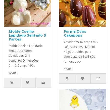
Molde Coelho
Forma Ovos
Lapidado Sentado 3
Cakepops
Partes
Cavidades: 8Comp.: 50 x
Molde Coelho Lapidado
Diâm.: 33 Peso Médio:
Sentado 3 Partes
40gOs moldes para
Cavidades: 2 (1
chocolate da BWB são
conjunto) Dimensões
famosos po..
(mm): Comp.: 196..
5,90€
6,90€