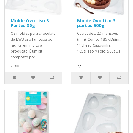
Molde Ovo Liso 3
Molde Ovo Liso 3
Partes 30g
partes 500g
Os moldes para chocolate
Cavidades: 2Dimensões
da BWB são famosos por
(mm): Comp.: 186 x Diâm.:
facilitarem muito a
118Peso Casquinha:
produção. É um kit
165gPeso Médio: 500gOs
composto por..
..
7,90€
7,90€