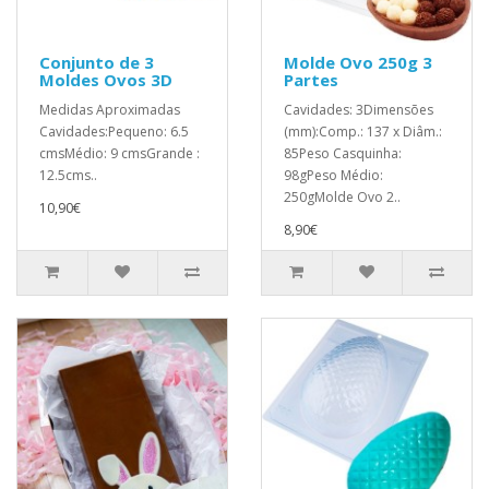
Conjunto de 3
Molde Ovo 250g 3
Moldes Ovos 3D
Partes
Medidas Aproximadas
Cavidades: 3Dimensões
Cavidades:Pequeno: 6.5
(mm):Comp.: 137 x Diâm.:
cmsMédio: 9 cmsGrande :
85Peso Casquinha:
12.5cms..
98gPeso Médio:
250gMolde Ovo 2..
10,90€
8,90€