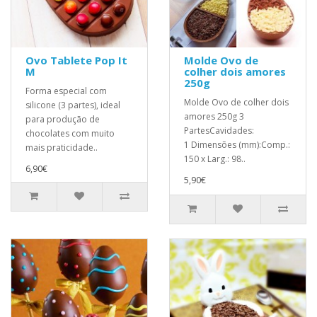
Ovo Tablete Pop It
Molde Ovo de
M
colher dois amores
250g
Forma especial com
Molde Ovo de colher dois
silicone (3 partes), ideal
amores 250g 3
para produção de
PartesCavidades:
chocolates com muito
1 Dimensões (mm):Comp.:
mais praticidade..
150 x Larg.: 98..
6,90€
5,90€