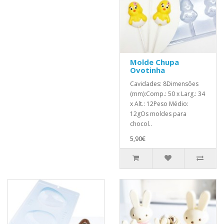
Molde Chupa
Ovotinha
Cavidades: 8Dimensões
(mm):Comp.: 50 x Larg.: 34
x Alt.: 12Peso Médio:
12gOs moldes para
chocol..
5,90€