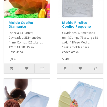
Molde Coelho
Molde Pirulito
Diamante
Coelho Pequeno
Especial (3 Partes)
Cavidades: 6Dimensões
Cavidades: 2Dimensões
(mm):Comp.: 73 x Larg.: 38
(mm): Comp.: 122 x Larg.:
x Alt.: 11Peso Médio:
121 x Alt.:28,5Peso
14gOs moldes para
Casquinha..
chocolate d..
6,90€
5,90€