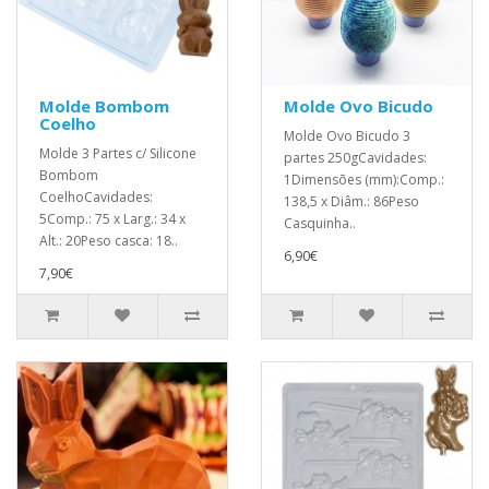
Molde Bombom
Molde Ovo Bicudo
Coelho
Molde Ovo Bicudo 3
Molde 3 Partes c/ Silicone
partes 250gCavidades:
Bombom
1Dimensões (mm):Comp.:
CoelhoCavidad es:
138,5 x Diâm.: 86Peso
5Comp.: 75 x Larg.: 34 x
Casquinha..
Alt.: 2 0Peso casca: 18..
6,90€
7,90€