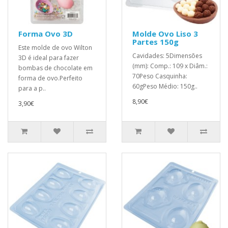
Forma Ovo 3D
Molde Ovo Liso 3
Partes 150g
Este molde de ovo Wilton
Cavidades: 5Dimensões
3D é ideal para fazer
(mm): Comp.: 109 x Diâm.:
bombas de chocolate em
70Peso Casquinha:
forma de ovo.Perfeito
60gPeso Médio: 150g..
para a p..
8,90€
3,90€