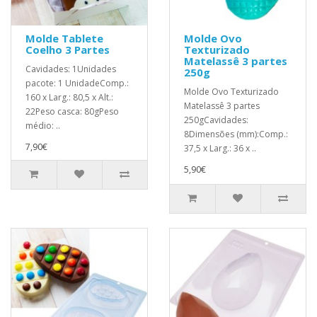
Molde Tablete
Molde Ovo
Coelho 3 Partes
Texturizado
Matelassê 3 partes
Cavidades: 1Unidades
250g
pacote: 1 UnidadeComp.:
Molde Ovo Texturizado
160 x Larg.: 80,5 x Alt.:
Matelassê 3 partes
22Peso casca: 80gPeso
250gCavidades:
médio: ..
8Dimensões (mm):Comp.:
7,90€
37,5 x Larg.: 36 x ..
5,90€