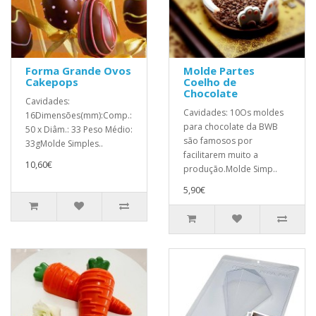
Forma Grande Ovos
Molde Partes
Cakepops
Coelho de
Chocolate
Cavidades:
Cavidades: 10Os moldes
16Dimensões(mm):Comp.:
para chocolate da BWB
50 x Diâm.: 33 Peso Médio:
são famosos por
33gMolde Simples..
facilitarem muito a
10,60€
produção.Molde Simp..
5,90€