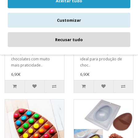
Aceitar tudo
Customizar
Molde Ovo Copo de
Ovo Casca Grossa
Colher
500 grs
Recusar tudo
Forma especial com
Ovo Casca Grossa 500 grs
silicone (3 partes), ideal
3 PartesForma especial
para produção de
com silicone (3 partes),
chocolates com muito
ideal para produção de
mais praticidade..
choc..
6,90€
6,90€