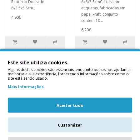
Rebordo Dourado
6x6x5.5cmCaixas com
6x3.5x5.5cm..
etiquetas, fabricadas em
papel kraft, conjunto
4,90€
contém 10 ..
6,20€
Este site utiliza cookies.
Alguns destes cookies são essenciais, enquanto outros nos ajudam a
melhorar a sua experiência, fornecendo informações sobre como o
site está sendo usado.
Mais Informações
Aceitar tudo
8 Caixas Diamante
Conjunto 10 Caixas
Customizar
Rosa e Dourado
Transparentes
Quadradas
8 Caixas Diamante Rosa e
Medidas Aproximadas: