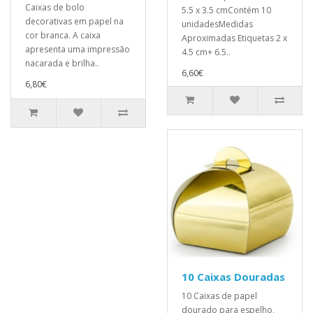
Caixas de bolo
5.5 x 3.5 cmContém 10
decorativas em papel na
unidadesMedidas
cor branca. A caixa
Aproximadas Etiquetas 2 x
apresenta uma impressão
4.5 cm+ 6.5..
nacarada e brilha..
6,60€
6,80€
10 Caixas Douradas
10 Caixas de papel
dourado para espelho,