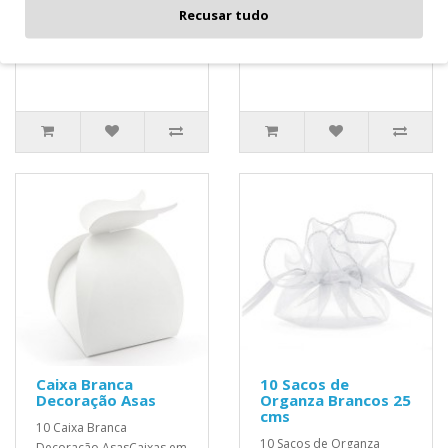
Dourado Medidas
Recusar tudo
5x5cms..
Aproximadas: 8 x 5 cms..
5,40€
3,80€
Caixa Branca
10 Sacos de
Decoração Asas
Organza Brancos 25
cms
10 Caixa Branca
10 Sacos de Organza
Decoração AsasCaixas em