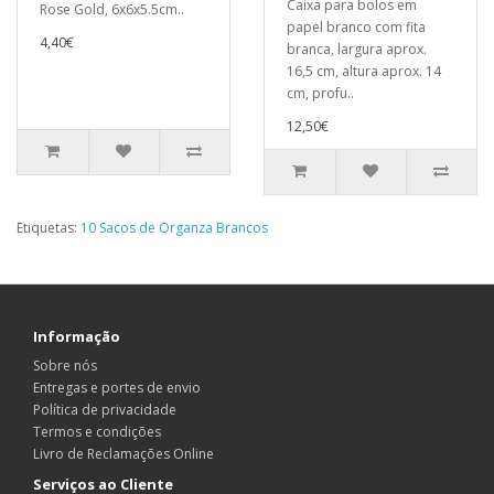
Caixa para bolos em
Rose Gold, 6x6x5.5cm..
papel branco com fita
4,40€
branca, largura aprox.
16,5 cm, altura aprox. 14
cm, profu..
12,50€
Etiquetas:
10 Sacos de Organza Brancos
Informação
Sobre nós
Entregas e portes de envio
Política de privacidade
Termos e condições
Livro de Reclamações Online
Serviços ao Cliente