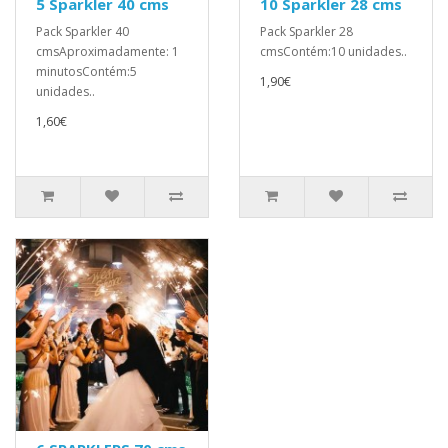
5 Sparkler 40 cms
10 Sparkler 28 cms
Pack Sparkler 40
Pack Sparkler 28
cmsAproximadamente: 1
cmsContém:10 unidades..
minutosContém:5
1,90€
unidades..
1,60€