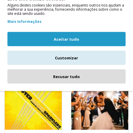
5 SPARKLERS
5 SPARKLERS Prata
Alguns destes cookies são essenciais, enquanto outros nos ajudam a
Dourados 45 cms
70 cms
melhorar a sua experiência, fornecendo informações sobre como o
site está sendo usado.
5 SPARKLERS Dourados 45
5 SPARKLERS 70
Mais Informações
cmsComprimento 45 cm
cmsTempo de Queima:
incluindo pega5
Aproximadamente
estrelinhas pintadas de
segundos.Produz Brilhos
Aceitar tudo
ouro por ..
Dourados Clás..
2,95€
5,90€
Customizar
Recusar tudo