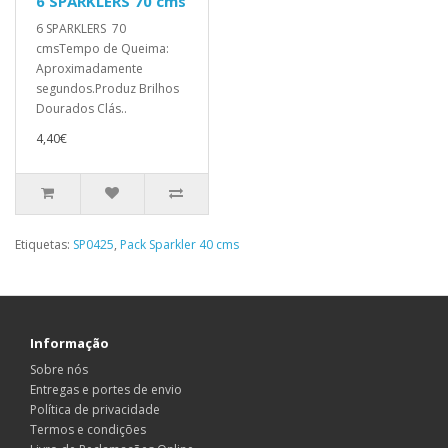
6 SPARKLERS 70 cms
6 SPARKLERS 70
cmsTempo de Queima:
Aproximadamente
segundos.Produz Brilhos
Dourados Clás..
4,40€
Etiquetas:
SP0425
,
Pack Sparkler 40 cms
Informação
Sobre nós
Entregas e portes de envio
Política de privacidade
Termos e condições