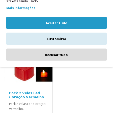
site está sendo usado.
Descrição
Mais Informações
Velas Tealight em forma de coração na cor branca, tamanho aprox. 4 cm.
(1 pacote / 10 unid.)
Aceitar tudo
Produtos relacionados
Customizar
Recusar tudo
Pack 2 Velas Led
Coração Vermelho
Pack 2 Velas Led Coração
Vermelho..