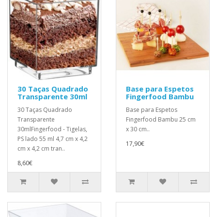
30 Taças Quadrado
Base para Espetos
Transparente 30ml
Fingerfood Bambu
30 Taças Quadrado
Base para Espetos
Transparente
Fingerfood Bambu 25 cm
30mlFingerfood - Tigelas,
x 30 cm..
PS lado 55 ml 4,7 cm x 4,2
17,90€
cm x 4,2 cm tran..
8,60€