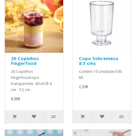
30 Copinhos
Copo Sobremesa
Fingerfood
8.5 cms
30 Copinhos
Contem 10 Unidades100
Fingerfoodcopo
Ml..
transparente 60 ml Ø 4
2,20€
cm · 7,5 cm ..
8,90€