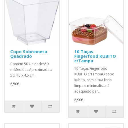
Copo Sobremesa
10 Taças
Quadrado
Fingerfood KUBITO
c/Tampa
Contem 50 Unidades50
10 Taças Fingerfood
mlMedidas Aproximadas:
KUBITO c/TampaO copo
5 x 4,5 x 4,5 cm..
Kubito, com a sua linha
6,50€
limpa e minimalista, é
adequado par..
8,90€