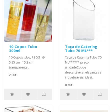
10 Copos Tubo
Taça de Catering
300ml
Tubo 70 ML***
10 Copos tubo, PS 0,3 l Ø
Taça de Catering Tubo 70
5,85 cm · 15,2 cm
ML****** preço
transparente..
unidadeCopos
descartáveis ​, elegantes e
2,90€
inquebráveis, ideai..
0,70€