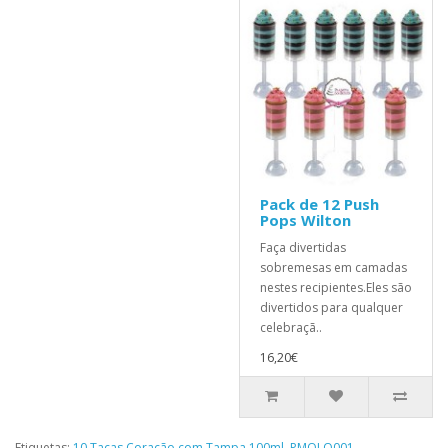
Pack de 12 Push
Pops Wilton
Faça divertidas
sobremesas em camadas
nestes recipientes.Eles são
divertidos para qualquer
celebraçã..
16,20€
Etiquetas:
10 Taças Coração com Tampa 100ml
,
PMOLO001