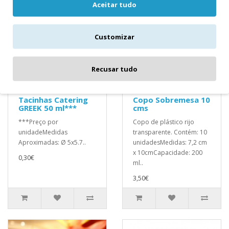
Aceitar tudo
Customizar
Recusar tudo
Tacinhas Catering
Copo Sobremesa 10
GREEK 50 ml***
cms
***Preço por
Copo de plástico rijo
unidadeMedidas
transparente. Contém: 10
Aproximadas: Ø 5x5.7..
unidadesMedidas: 7,2 cm
x 10cmCapacidade: 200
0,30€
ml..
3,50€