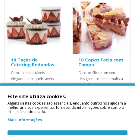
10 Taças de
10 Copos Fatia com
Catering Redondas
Tampa
Copos descartáveis ​,
O copo Slice com seu
elegantes e inquebráveis,
design claro e minimalista
ideais para todos
é perfeito para
profissionais pastelaria,
confeitarias, sorveterias e
Este site utiliza cookies.
decoraçã..
mesa.É&n..
Alguns destes cookies são essenciais, enquanto outros nos ajudam a
4,00€
4,90€
melhorar a sua experiência, fornecendo informações sobre como o
site está sendo usado.
Mais Informações