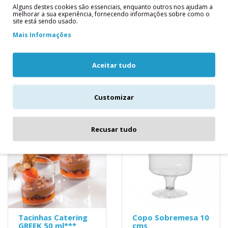
Alguns destes cookies são essenciais, enquanto outros nos ajudam a
Copos descartáveis ​,
O copo Slice com seu
melhorar a sua experiência, fornecendo informações sobre como o
site está sendo usado.
elegantes e inquebráveis,
design claro e minimalista
ideais para todos
é perfeito para
Mais Informações
profissionais pastelaria,
confeitarias, sorveterias e
decoraçã..
mesa.É&n..
Aceitar tudo
4,00€
4,90€
Customizar
Recusar tudo
Tacinhas Catering
Copo Sobremesa 10
GREEK 50 ml***
cms