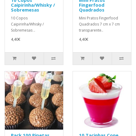
10 Copos
Mini Pratos
Caipirinha/Whisky /
Fingerfood
Sobremesas
Quadrados
10 Copos
Mini Pratos Fingerfood
Caipirinha/Whisky /
Quadrados 7 cm x 7 cm
Sobremesas ..
transparente..
4,40€
4,40€
Pack 100 Pipetas
10 Tacinhas Cone