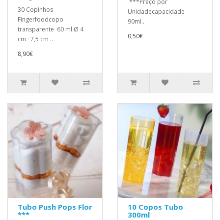
`***Preço por
30 Copinhos
Unidadecapacidade
Fingerfoodcopo
90ml..
transparente 60 ml Ø 4
0,50€
cm · 7,5 cm ..
8,90€
Tubo Push Pops Flor
10 Copos Tubo
***
300ml