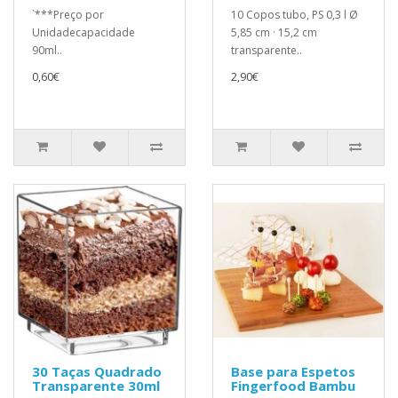
`***Preço por
10 Copos tubo, PS 0,3 l Ø
Unidadecapacidade
5,85 cm · 15,2 cm
90ml..
transparente..
0,60€
2,90€
30 Taças Quadrado
Base para Espetos
Transparente 30ml
Fingerfood Bambu