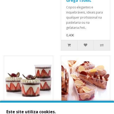
Grega 150ML
Copos elegantes e
inquebráveis, ideais para
qualquer profissional na
pastelaria ou na
gelataria.Feit..
0,40€
10 Taças de
10 Copos Fatia com
Este site utiliza cookies.
Catering Redondas
Tampa