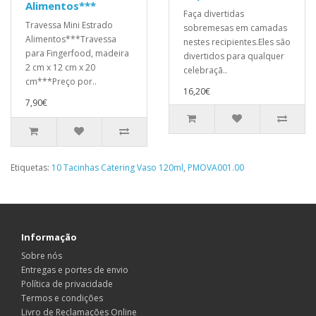
Alimentos***
Faça divertidas
Travessa Mini Estrado
sobremesas em camadas
Alimentos***Travessa
nestes recipientes.Eles são
para Fingerfood, madeira
divertidos para qualquer
2 cm x 12 cm x 20
celebraçã..
cm***Preço por..
16,20€
7,90€
Etiquetas:
10 Tacinhas Catering Vaso 120ml
,
PMOVA001.00
Informação
Sobre nós
Entregas e portes de envio
Política de privacidade
Termos e condições
Livro de Reclamações Online