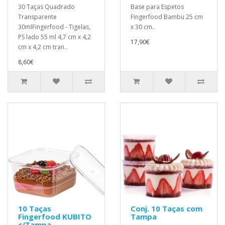
30 Taças Quadrado
Base para Espetos
Transparente
Fingerfood Bambu 25 cm
30mlFingerfood - Tigelas,
x 30 cm..
PS lado 55 ml 4,7 cm x 4,2
17,90€
cm x 4,2 cm tran..
8,60€
10 Taças
Conj. 10 Taças com
Fingerfood KUBITO
Tampa
c/Tampa