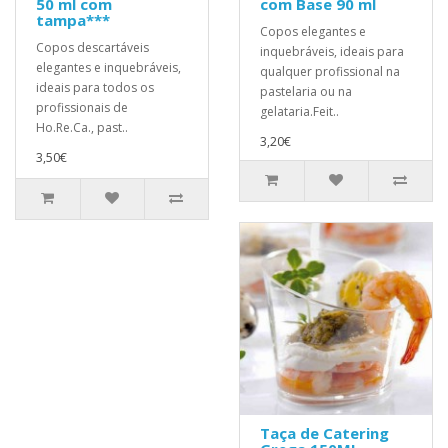
50 ml com
com Base 90 ml
tampa***
Copos elegantes e
Copos descartáveis ​​
inquebráveis, ideais para
elegantes e inquebráveis,
qualquer profissional na
ideais para todos os
pastelaria ou na
profissionais de
gelataria.Feit..
Ho.Re.Ca., past..
3,20€
3,50€
Taça de Catering