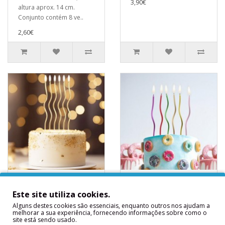
3,90€
altura aprox. 14 cm.
Conjunto contém 8 ve..
2,60€
6 Velas Velas
6 Velas Curvas
Curvas 16 cms
Multicoloridas
Este site utiliza cookies.
6 Velas Velas Curvas 16
6 Velas Curvas
Alguns destes cookies são essenciais, enquanto outros nos ajudam a
cmsMedidas
Multicoloridas..
melhorar a sua experiência, fornecendo informações sobre como o
site está sendo usado.
Aproximadas: 16 cms..