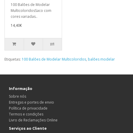
100 Balões de Modelar
MulticoloridosSaco com
cores variadas..
14,40€
Etiquetas:
100 Balões de Modelar Multicoloridos
,
balões modelar
Informação
Sobre nós
Entregas e portes de envio
Política de privacidade
Termos e condições
Livro de Reclamações Online
Serviços ao Cliente