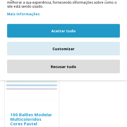
melhorar a sua experiência, fornecendo informações sobre como o
site está sendo usado.
Descrição
Mais Informações
100 Balões de Modelar Multicoloridos
Aceitar tudo
Saco com cores variadas
Produtos relacionados
Customizar
Recusar tudo
100 Balões Modelar
Multicoloridos
Cores Pastel