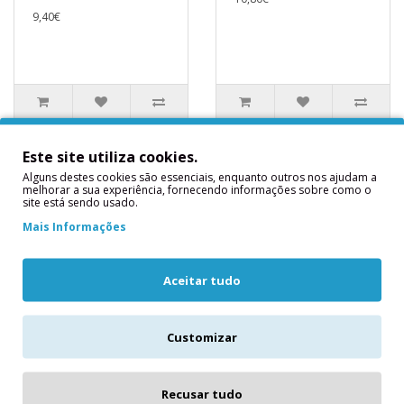
9,40€
Este site utiliza cookies.
Alguns destes cookies são essenciais, enquanto outros nos ajudam a
melhorar a sua experiência, fornecendo informações sobre como o
site está sendo usado.
Mais Informações
Aceitar tudo
100 Balões
100 Balões Lilás
Customizar
Vermelhos
100 Balões LilásMedidas
100 Balões
Aproximadas:28-30cm ..
VermelhosMedidas
Recusar tudo
9,80€