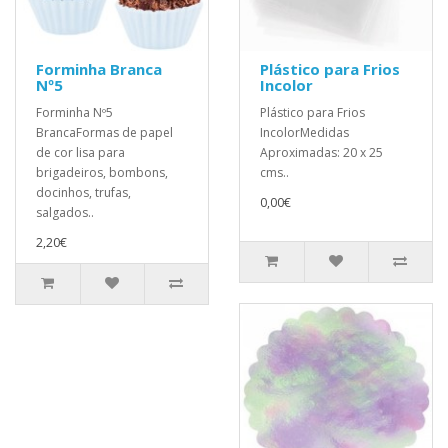
Forminha Branca
Plástico para Frios
Nº5
Incolor
Forminha Nº5
Plástico para Frios
BrancaFormas de papel
IncolorMedidas
de cor lisa para
Aproximadas: 20 x 25
brigadeiros, bombons,
cms..
docinhos, trufas,
0,00€
salgados..
2,20€