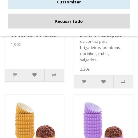
Customizar
Forminha Nº5 Azul
Forminha Nº5
Bebé
Branca
Recusar tudo
Forminha Nº5 Azul
Forminha Nº5
ClaroContém: 5 unidades..
BrancaFormas de papel
de cor lisa para
1,90€
brigadeiros, bombons,
docinhos, trufas,
salgados..
2,20€