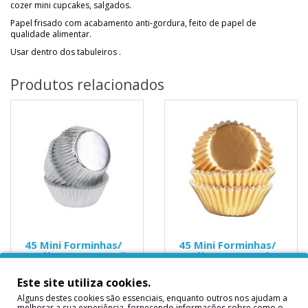
cozer mini cupcakes, salgados.
Papel frisado com acabamento anti-gordura, feito de papel de
qualidade alimentar.
Usar dentro dos tabuleiros .
Produtos relacionados
45 Mini Forminhas/
45 Mini Forminhas/
Invólucro Prata Foil
Invólucro Dourado
PME
Foil PME
Este site utiliza cookies.
45 Mini Forminhas/
45 Mini Forminhas/
Alguns destes cookies são essenciais, enquanto outros nos ajudam a
Invólucro Prata Foil
Invólucro Dourado Foil
melhorar a sua experiência, fornecendo informações sobre como o