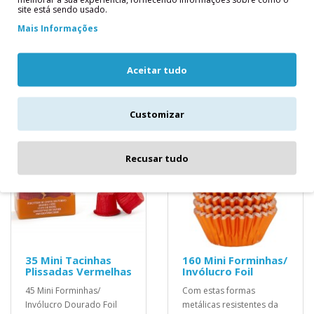
PMEPapel frisado com
PMEPapel frisado com
site está sendo usado.
acabamento anti-gordura,
acabamento anti-gordura,
Mais Informações
feito de papel..
feito de pap..
2,20€
2,20€
Aceitar tudo
Customizar
Recusar tudo
35 Mini Tacinhas
160 Mini Forminhas/
Plissadas Vermelhas
Invólucro Foil
45 Mini Forminhas/
Com estas formas
Invólucro Dourado Foil
metálicas resistentes da