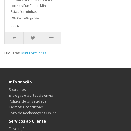
formas FunCakes Mini.
Estas forminhas
resistentes gara..
3,60€
Etiquetas:
Mini Forminhas
Informação
Sobre nós
Entregas e portes de envio
Política de privacidade
Termos e condições
Livro de Reclamações Online
Serviços ao Cliente
Devoluções