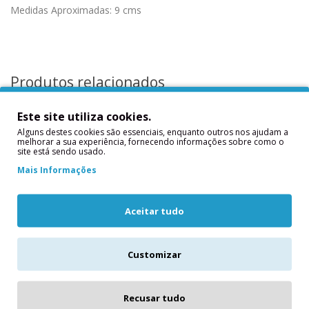
Medidas Aproximadas: 9 cms
Produtos relacionados
Este site utiliza cookies.
Alguns destes cookies são essenciais, enquanto outros nos ajudam a
melhorar a sua experiência, fornecendo informações sobre como o
site está sendo usado.
Mais Informações
Aceitar tudo
24 Picks Decoração
24 Picks Chalkboard
Frutas
Cartão
Customizar
24 Picks Decoração
24 Picks Chalkboard
Frutas..
CartãoContém: 24
Recusar tudo
unidadesMedidas
3,20€