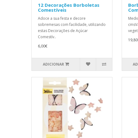
12 Decorações Borboletas
Bor
Comestíveis
Come
Adoce a sua festa e decore
Medid
sobremesas com facilidade, utilizando
cmsVa
estas Decorações de Açúcar
veget
Comestív..
19,80
6,00€
ADICIONAR
AD