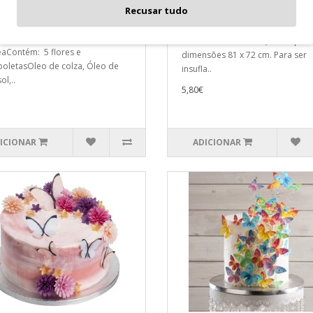
, Borboletas e Flores
Balão Ursinho Nº1
Recusar tudo
tea
Balão em alumínio em forma de
 Borboletas e Flores
número “1” com urso, com aprox
aContém: 5 flores e
dimensões 81 x 72 cm. Para ser
oletasOleo de colza, Óleo de
insufla..
ol,..
5,80€
ICIONAR
ADICIONAR