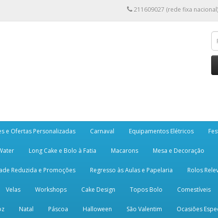
211609027 (rede fixa nacional
es e Ofertas Personalizadas
Carnaval
Equipamentos Elétricos
Fes
 Water
Long Cake e Bolo à Fatia
Macarons
Mesa e Decoração
dade Reduzida e Promoções
Regresso às Aulas e Papelaria
Rolos Rele
Velas
Workshops
Cake Design
Topos Bolo
Comestíveis
oz
Natal
Páscoa
Halloween
São Valentim
Ocasiões Espec