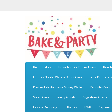
Bênto Cakes
Brigadeiros e Doces Finos
Brind
Formas Nordic Ware e Bundt Cake
Little Drops of
Postais Felicitações e Money Wallet
Produtos Vali
Sliced Cake
Sonny Angels
Sugestões Oferta
Festa e Decoração
Balões
BWB
CapaArr