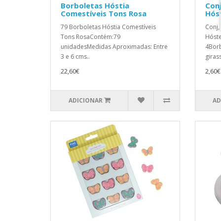
Borboletas Hóstia
Conj
Comestíveis Tons Rosa
Hós
79 Borboletas Hóstia Comestíveis
Conj,
Tons RosaContém:79
Hóste
unidadesMedidas Aproximadas: Entre
4Borb
3 e 6 cms..
girass
22,60€
2,60€
ADICIONAR
AD