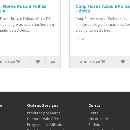
. Flores Rosa e Folhas
Conj. Flores Azuis e Folha
tia
Hóstia
 Flores Rosa e Folhas Hóstia Dê
Conj. Flores Azuis e Folhas Hósti
que alegre às suas criações com
um toque alegre às suas criaçõe
junto de 30 Deco..
o conjunto de 30 Dec..
3,80€
ICIONAR
ADICIONAR
te
Outros Serviços
Conta
Produtos por Marca
Conta
Comprar Vale Oferta
Histórico de
Programa de Afiliados
Pedidos