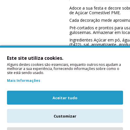
Adoce a sua festa e decore sob
de Açúcar Comestível PME.
Cada decoração mede aproxim
Pré-cortados e prontos para us
guloseimas. Armazenar em local f
Ingredientes Açúcar em pó, água
(E422), sal, aromatizante, gord
E129).
Este site utiliza cookies.
Alguns destes cookies são essenciais, enquanto outros nos ajudam a
melhorar a sua experiência, fornecendo informações sobre como o
site está sendo usado.
Mais Informações
Aceitar tudo
Customizar