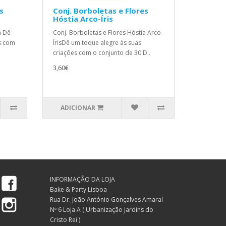
s
Conj. Borboletas e Flores
Hóstia Arco-Íris
a Dê
Conj. Borboletas e Flores Hóstia Arco-
s com
ÍrisDê um toque alegre às suas
criações com o conjunto de 30 D..
3,60€
ADICIONAR
Facebook
INFORMAÇÃO DA LOJA
Bake & Party Lisboa
Instagram
Rua Dr. João António Gonçalves Amaral
Nº 6 Loja A ( Urbanização Jardins do
Cristo Rei )