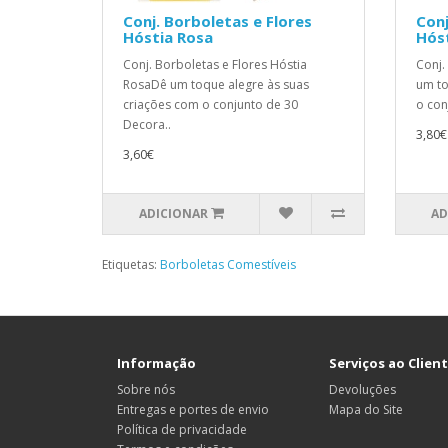
Conj. Borboletas e Flores
Conj
Hóstia Rosa
Hós
Conj. Borboletas e Flores Hóstia
Conj.
RosaDê um toque alegre às suas
um to
criações com o conjunto de 30
o con
Decora..
3,80€
3,60€
ADICIONAR
AD
Etiquetas:
Borboletas Comestíveis
Informação
Serviços ao Clien
Sobre nós
Devoluções
Entregas e portes de envio
Mapa do Site
Política de privacidade