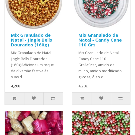
Mix Granulado de
Mix Granulado de
Natal - Jingle Bells
Natal - Candy Cane
Dourados (160g)
110 Grs
Mix Granulado de Natal -
Mix Granulado de Natal -
Jingle Bells Dourados
Candy Cane 110
(160g)Adicione um toque
GrsAçúcar, amido de
de diversão festiva às
milho, amido modificado,
suas d..
glicose, óleo d..
4,20€
4,20€