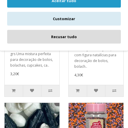
Aceitar tudo
Customizar
Mix Confetis
Mix Noel 65 GR
Recusar tudo
Neptuno 70 grs
Mix Noel 65 GRMistura de
Mix Confetis Neptuno 70
decorações de açúcar,
grs Uma mistura perfeita
com figura natalícias para
para decoração de bolos,
decoração de bolos,
bolachas, cupcakes, ca..
bolach..
3,20€
4,30€