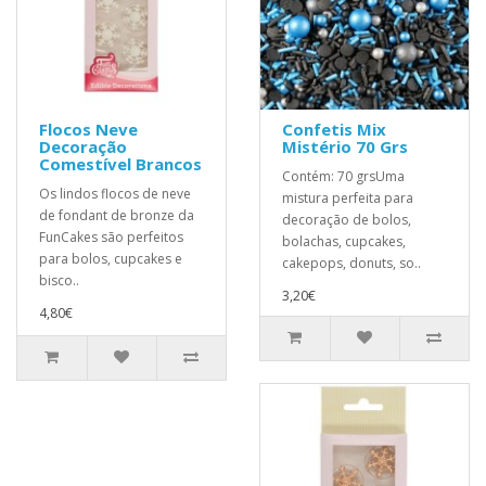
Flocos Neve
Confetis Mix
Decoração
Mistério 70 Grs
Comestível Brancos
Contém: 70 grsUma
Os lindos flocos de neve
mistura perfeita para
de fondant de bronze da
decoração de bolos,
FunCakes são perfeitos
bolachas, cupcakes,
para bolos, cupcakes e
cakepops, donuts, so..
bisco..
3,20€
4,80€