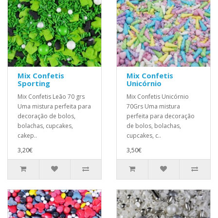
Mix Confetis
Mix Confetis
Sporting
Unicórnio
Mix Confetis Leão 70 grs
Mix Confetis Unicórnio
Uma mistura perfeita para
70Grs Uma mistura
decoração de bolos,
perfeita para decoração
bolachas, cupcakes,
de bolos, bolachas,
cakep..
cupcakes, c..
3,20€
3,50€