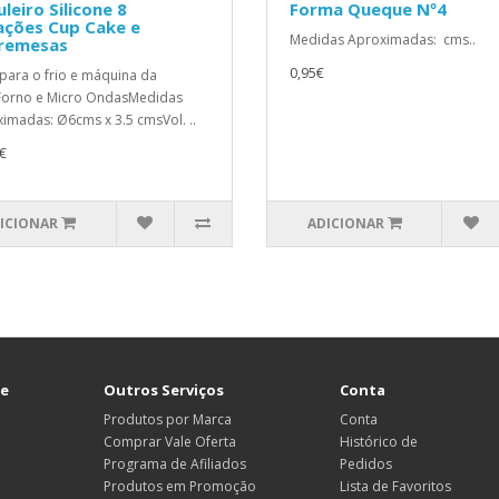
leiro Silicone 8
Forma Queque Nº4
ações Cup Cake e
Medidas Aproximadas: cms..
remesas
0,95€
para o frio e máquina da
Forno e Micro OndasMedidas
imadas: Ø6cms x 3.5 cmsVol. ..
€
ICIONAR
ADICIONAR
te
Outros Serviços
Conta
Produtos por Marca
Conta
Comprar Vale Oferta
Histórico de
Programa de Afiliados
Pedidos
Produtos em Promoção
Lista de Favoritos