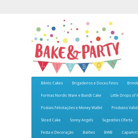
Bênto Cakes
Brigadeiros e Doces Finos
Brind
Formas Nordic Ware e Bundt Cake
Little Drops of
Postais Felicitações e Money Wallet
Produtos Vali
Sliced Cake
Sonny Angels
Sugestões Oferta
Festa e Decoração
Balões
BWB
CapaArr