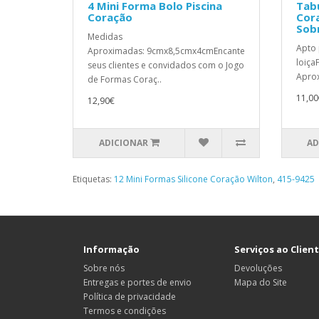
4 Mini Forma Bolo Piscina
Tabu
Coração
Cor
Sob
Medidas
Apto 
Aproximadas: 9cmx8,5cmx4cmEncante
loiça
seus clientes e convidados com o Jogo
Aprox
de Formas Coraç..
11,00
12,90€
ADICIONAR
AD
Etiquetas:
12 Mini Formas Silicone Coração Wilton
,
415-9425
Informação
Serviços ao Clien
Sobre nós
Devoluções
Entregas e portes de envio
Mapa do Site
Política de privacidade
Termos e condições