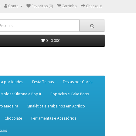
)
Conta
Favoritos (0)
Carrinho
Checkout
0 - 0,00€
ta por Idades
Festa Temas
Festas por Cores
Moldes Silicone e Pop It
Popsicles e Cake Pops
vo Madeira
Sinalética e Trabalhos em Acrílico
Chocolate
Ferramentas e Acessórios
iais