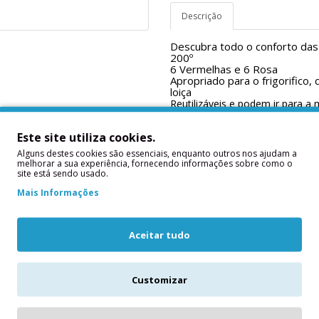
Descrição
Descubra todo o conforto das 
200º
6 Vermelhas e 6 Rosa
Apropriado para o frigorifico,
loiça
Reutilizáveis e podem ir para a 
Diâmetro de base 3 cm.
Este site utiliza cookies.
Alguns destes cookies são essenciais, enquanto outros nos ajudam a
melhorar a sua experiência, fornecendo informações sobre como o
site está sendo usado.
Mais Informações
Aceitar tudo
Customizar