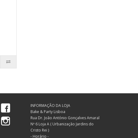
Facebook
INFORMAÇÃO DA LOJA
Bake & Party Lisboa
Instagram
Rua Dr. João António Gonçalves Amaral
Nº 6 Loja A ( Urbanização Jardins do
Cristo Rei )
- Horário -