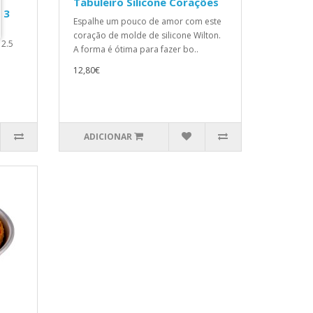
Tabuleiro Silicone Corações
 3
Espalhe um pouco de amor com este
coração de molde de silicone Wilton.
 2.5
A forma é ótima para fazer bo..
12,80€
ADICIONAR