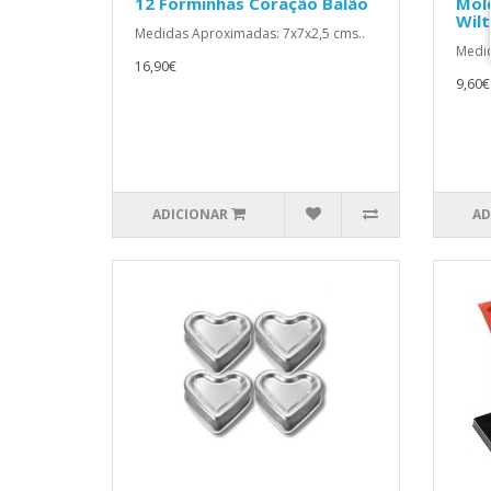
12 Forminhas Coração Balão
Mold
Wil
Medidas Aproximadas: 7x7x2,5 cms..
Medid
16,90€
9,60€
ADICIONAR
AD