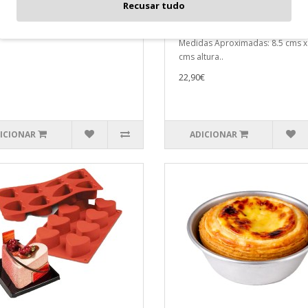
e Silicone Copo Coração
12 Mini Forma Bolo
Recusar tudo
ton
Ballerine/Piscina Coração
Cam
as Aproximadas: 29 x 13 cms..
Medidas Aproximadas: 8.5 cms x
cms altura..
22,90€
ICIONAR
ADICIONAR