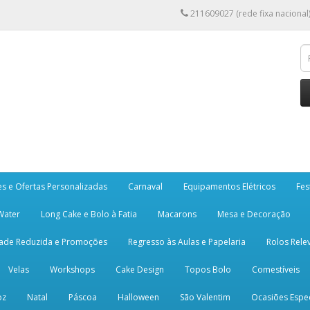
211609027 (rede fixa nacional
es e Ofertas Personalizadas
Carnaval
Equipamentos Elétricos
Fes
 Water
Long Cake e Bolo à Fatia
Macarons
Mesa e Decoração
dade Reduzida e Promoções
Regresso às Aulas e Papelaria
Rolos Rele
Velas
Workshops
Cake Design
Topos Bolo
Comestíveis
oz
Natal
Páscoa
Halloween
São Valentim
Ocasiões Espec