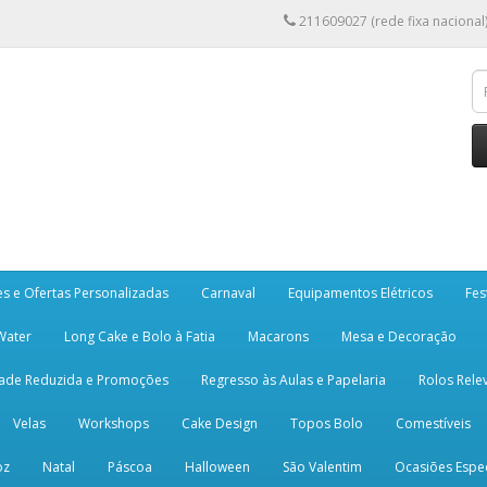
211609027 (rede fixa nacional
es e Ofertas Personalizadas
Carnaval
Equipamentos Elétricos
Fes
 Water
Long Cake e Bolo à Fatia
Macarons
Mesa e Decoração
dade Reduzida e Promoções
Regresso às Aulas e Papelaria
Rolos Rele
Velas
Workshops
Cake Design
Topos Bolo
Comestíveis
oz
Natal
Páscoa
Halloween
São Valentim
Ocasiões Espec