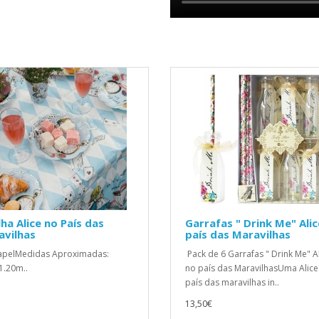
ha Alice no País das
Garrafas " Drink Me" Alic
avilhas
país das Maravilhas
apelMedidas Aproximadas:
Pack de 6 Garrafas " Drink Me" A
1.20m..
no país das MaravilhasUma Alice
país das maravilhas in..
13,50€