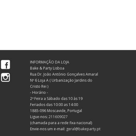
Facebook
INFORMAÇÃO DA LOJA
Bake & Party Lisboa
Instagram
Rua Dr. João António Gonçalves Amaral
Nº 6 Loja A ( Urbanização Jardins do
Cristo Rei )
- Horário -
2ª Feira a Sábado das 10 às 19
Feriados das 10:00 as 14:00
1885-096 Moscavide, Portugal
Ligue-nos:
211609027
(chamada para a rede fixa nacional)
Envie-nos um e-mail:
geral@bakeparty.pt