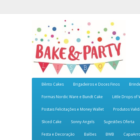
Bênto Cakes
Brigadeiros e Doces Finos
Brind
Formas Nordic Ware e Bundt Cake
Little Drops of
Postais Felicitações e Money Wallet
Produtos Vali
Sliced Cake
Sonny Angels
Sugestões Oferta
Festa e Decoração
Balões
BWB
CapaArr