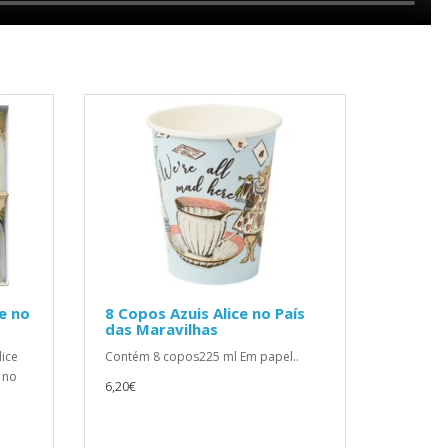
e no
8 Copos Azuis Alice no País
das Maravilhas
lice
Contém 8 copos225 ml Em papel..
 no
6,20€