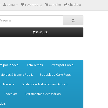
)
Conta
Favoritos (0)
Carrinho
Checkout
0 - 0,00€
ta por Idades
Festa Temas
Festas por Cores
Moldes Silicone e Pop It
Popsicles e Cake Pops
vo Madeira
Sinalética e Trabalhos em Acrílico
Chocolate
Ferramentas e Acessórios
iais