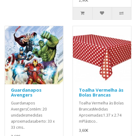
2,90€
Guardanapos
Toalha Vermelha às
Avengers
Bolas Brancas
Guardanapos
Toalha Vermelha às Bolas
AvengersContém: 20
BrancasMedidas
unidadesmedidas
Aproximadas:1.37 x 2.74
aproximadasaberto: 33 x
mPlástico..
33 cms..
3,60€