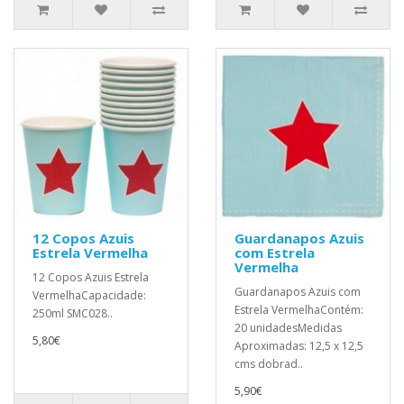
12 Copos Azuis
Guardanapos Azuis
Estrela Vermelha
com Estrela
Vermelha
12 Copos Azuis Estrela
Guardanapos Azuis com
VermelhaCapacidade:
Estrela VermelhaContém:
250ml SMC028..
20 unidadesMedidas
5,80€
Aproximadas: 12,5 x 12,5
cms dobrad..
5,90€