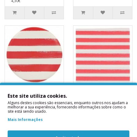
4,30€
Pratos Riscas
Guardanapos Riscas
Vermelhas
Vermelhas
Este site utiliza cookies.
Mix&Match
Mix&Match
Alguns destes cookies são essenciais, enquanto outros nos ajudam a
melhorar a sua experiência, fornecendo informações sobre como o
6 Pratos Riscas Vermelhas
15 Guardanapos Riscas
site está sendo usado.
Mix&Match 23 cms..
Vermelhas Mix&Match ..
Mais Informações
2,90€
2,80€