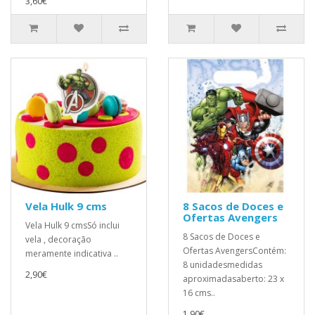
3,60€
Vela Hulk 9 cms
8 Sacos de Doces e
Ofertas Avengers
Vela Hulk 9 cmsSó inclui
8 Sacos de Doces e
vela , decoração
Ofertas AvengersContém:
meramente indicativa ..
8 unidadesmedidas
2,90€
aproximadasaberto: 23 x
16 cms..
1,90€