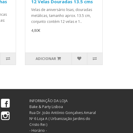
nhas
12 Velas Douradas 13.5 cms
Velas de aniversário lisas, douradas
ncas
metálicas, tamanho aprox. 13.5 cm,
as:
conjunto contém 12 velas e 1..
4,80€
ADICIONAR
Facebook
INFORMAÇÃO DA LOJA
Bake & Party Lisboa
Instagram
Rua Dr. João António Gonçalves Amaral
Nº 6 Loja A ( Urbanização Jardins do
Cristo Rei )
- Horário -