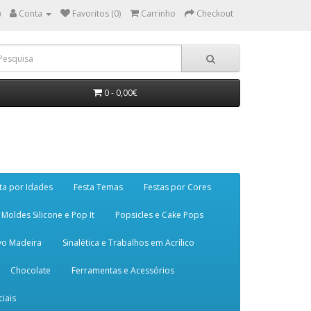
)
Conta
Favoritos (0)
Carrinho
Checkout
0 - 0,00€
ta por Idades
Festa Temas
Festas por Cores
Moldes Silicone e Pop It
Popsicles e Cake Pops
vo Madeira
Sinalética e Trabalhos em Acrílico
Chocolate
Ferramentas e Acessórios
iais