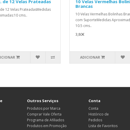
. de 12 Velas Prateadas
10 Velas Vermelhas Boli
Brancas
 de 12 Velas PrateadasMedidas
10 Velas Vermelhas Bolinhas Bra
imadas:10 cms..
com SuporteMedidas Aproximad
10.5 cms..
3,80€
ICIONAR
ADICIONAR
te
Outros Serviços
Conta
Produtos por Marca
Conta
Comprar Vale Oferta
Histórico de
Programa de Afiliados
Pedidos
Produtos em Promoção
Lista de Favoritos