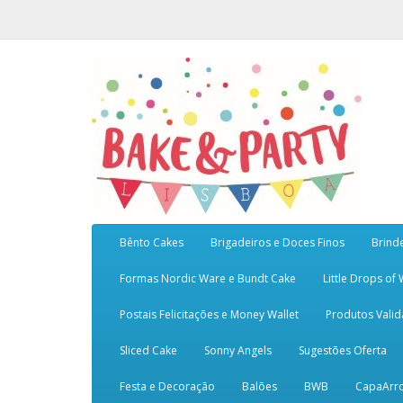
Bênto Cakes
Brigadeiros e Doces Finos
Brind
Formas Nordic Ware e Bundt Cake
Little Drops of
Postais Felicitações e Money Wallet
Produtos Vali
Sliced Cake
Sonny Angels
Sugestões Oferta
Festa e Decoração
Balões
BWB
CapaArr