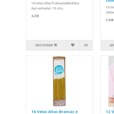
com 
16 Velas Altas PrateadasMedidas
16 Ve
Aproximadas: 18 cms..
Glitt
4,20€
5,60€
ADICIONAR
AD
16 Velas Altas Brancas e
12 V