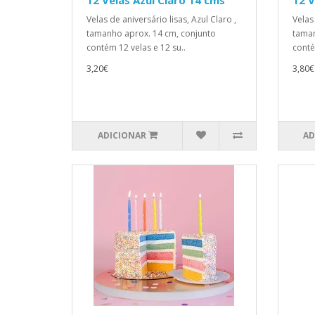
12 Velas Azul Claro 14 cms
12 V
Velas de aniversário lisas, Azul Claro ,
Velas
tamanho aprox. 14 cm, conjunto
taman
contém 12 velas e 12 su..
conté
3,20€
3,80€
ADICIONAR
AD