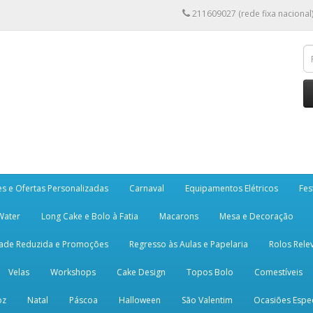
211609027 (rede fixa nacional
es e Ofertas Personalizadas
Carnaval
Equipamentos Elétricos
Fes
 Water
Long Cake e Bolo à Fatia
Macarons
Mesa e Decoração
dade Reduzida e Promoções
Regresso às Aulas e Papelaria
Rolos Rele
Velas
Workshops
Cake Design
Topos Bolo
Comestíveis
oz
Natal
Páscoa
Halloween
São Valentim
Ocasiões Espec