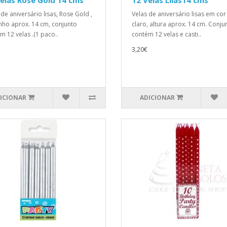
elas Rose Gold 14 cms
12 Velas Lilás14 cms
 de aniversário lisas, Rose Gold ,
Velas de aniversário lisas em cor 
ho aprox. 14 cm, conjunto
claro, altura aprox. 14 cm. Conju
m 12 velas .(1 paco..
contém 12 velas e casti..
3,20€
ICIONAR
ADICIONAR