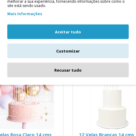
melhorar a sua experiência, fornecendo informações sobre como o
Prateadas com Glitter
 de aniversário lisas, douradas
site está sendo usado.
16 Velas Altas Brancas e Pratead
icas, tamanho aprox. 12,5 cm,
Mais Informações
com GlitterMedidas Aproximadas
nto contém 12 velas e 1..
cms..
Aceitar tudo
5,60€
Customizar
ICIONAR
ADICIONAR
Recusar tudo
elas Rosa Claro 14 cms
12 Velas Brancas 14 cms