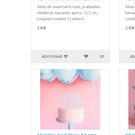
Velas de aniversário lisas, prateadas
Velas
metálicas, tamanho aprox. 12,5 cm,
taman
conjunto contém 12 velas e ..
conté
3,80€
2,90€
ADICIONAR
AD