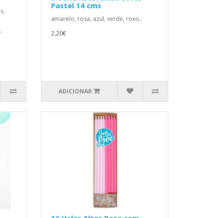
Pastel 14 cms
s,
amarelo, rosa, azul, verde, roxo..
.
2,20€
ADICIONAR