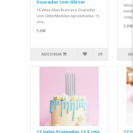
Douradas com Glitter
Velas
16 Velas Altas Brancas e Douradas
metál
com GlitterMedidas Aproximadas: 15
conju
cms..
3,30€
5,60€
ADICIONAR
AD
12 Velas Prateadas 12.5 cms
12 V