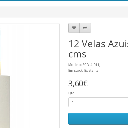
12 Velas Azu
cms
Modelo: SCD-4-011J
Em stock: Existente
3,60€
Qtd