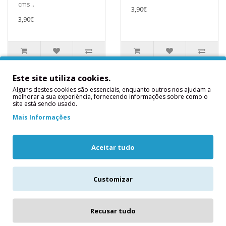
cms ..
3,90€
3,90€
Este site utiliza cookies.
Alguns destes cookies são essenciais, enquanto outros nos ajudam a
melhorar a sua experiência, fornecendo informações sobre como o
site está sendo usado.
Mais Informações
Aceitar tudo
Canhão de Confetis
Canhão de Confetis
Customizar
Tiras Douradas 40
Estrelas Douradas
cms
28 cms
Canhão de Confetis
Canhão de Confetis
Recusar tudo
Dourados 40 cms ..
Estrelas Douradas 28