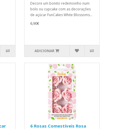
Decore um bonito redemoinho num
bolo ou cupcake com as decorações
de açúcar FunCakes White Blossoms...
6,90€
ADICIONAR
car
6 Rosas Comestíveis Rosa