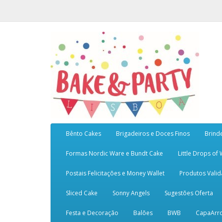
Bênto Cakes
Brigadeiros e Doces Finos
Brind
Formas Nordic Ware e Bundt Cake
Little Drops of
Postais Felicitações e Money Wallet
Produtos Vali
Sliced Cake
Sonny Angels
Sugestões Oferta
Festa e Decoração
Balões
BWB
CapaArr