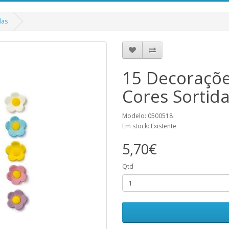
das
15 Decoraçõe
Cores Sortid
Modelo: 0500518
Em stock: Existente
5,70€
Qtd