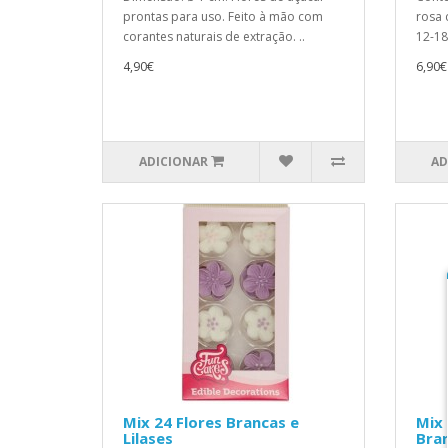
prontas para uso. Feito à mão com
rosa 
corantes naturais de extração. ..
12-18
4,90€
6,90€
ADICIONAR
AD
Mix 24 Flores Brancas e
Mix
Lilases
Bra