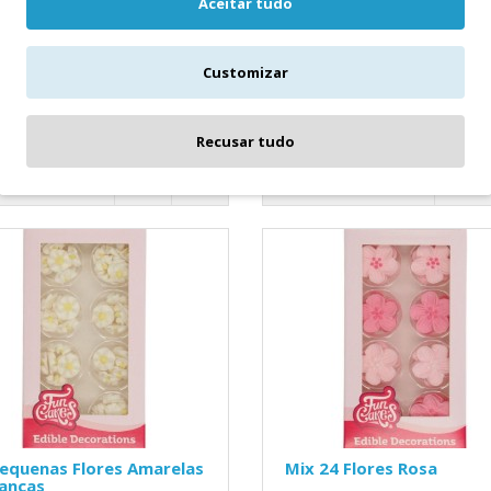
Armazenar em local seco, 12-
Aceitar tudo
nto 32 Flores Amarelas e
18°C.Cor: Branco e rosa.Conteúd
as pequenas e
flores grandes e 14 flores peque
es.Armazenar em local seco, 12-
Customizar
4,80€
Cont..
Recusar tudo
ICIONAR
ADICIONAR
equenas Flores Amarelas
Mix 24 Flores Rosa
ancas