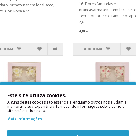
16 Flores Amarelas e
claro. Armazenar em local seco,
BrancasArmazenar em local seco
°C.Cor: Rosa e ro..
18°C.Cor: Branco..Tamanho: apr
2,6 ..
4,80€
ICIONAR
ADICIONAR
Este site utiliza cookies.
Alguns destes cookies são essenciais, enquanto outros nos ajudam a
melhorar a sua experiência, fornecendo informações sobre como o
site está sendo usado.
Mais Informações
 Margaridas Comestíveis
Mix Flores Rosa e Branca
ncas e Amarelas