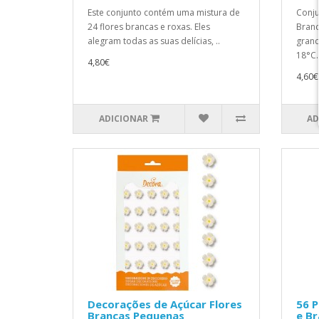
Este conjunto contém uma mistura de
Conju
24 flores brancas e roxas. Eles
Branc
alegram todas as suas delícias, ..
grand
18°C.
4,80€
4,60€
ADICIONAR
AD
Decorações de Açúcar Flores
56 P
Brancas Pequenas
e Br