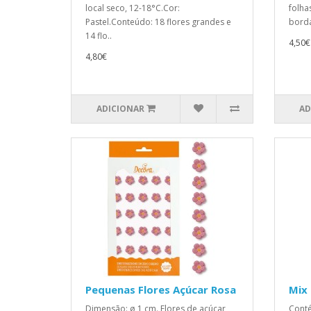
local seco, 12-18°C.Cor:
folha
Pastel.Conteúdo: 18 flores grandes e
borda
14 flo..
4,50€
4,80€
ADICIONAR
AD
Pequenas Flores Açúcar Rosa
Mix 
Dimensão: ø 1 cm. Flores de açúcar
Conté