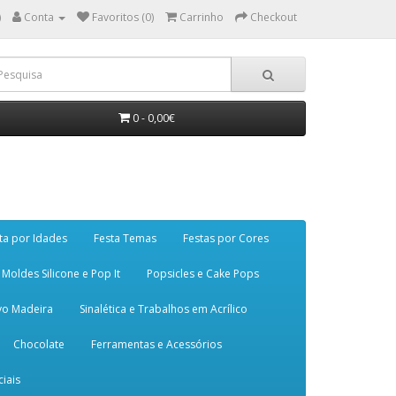
)
Conta
Favoritos (0)
Carrinho
Checkout
0 - 0,00€
ta por Idades
Festa Temas
Festas por Cores
Moldes Silicone e Pop It
Popsicles e Cake Pops
vo Madeira
Sinalética e Trabalhos em Acrílico
Chocolate
Ferramentas e Acessórios
iais