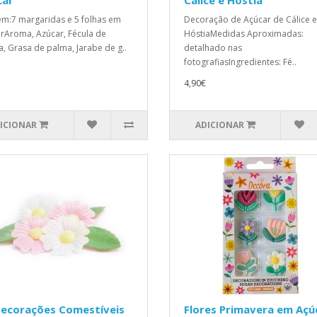
car
Cálice e Hóstia
m:7 margaridas e 5 folhas em
Decoração de Açúcar de Cálice e
rAroma, Azúcar, Fécula de
HóstiaMedidas Aproximadas:
a, Grasa de palma, Jarabe de g..
detalhado nas
fotografiasIngredientes: Fé..
4,90€
ICIONAR
ADICIONAR
Decorações Comestíveis
Flores Primavera em Açú