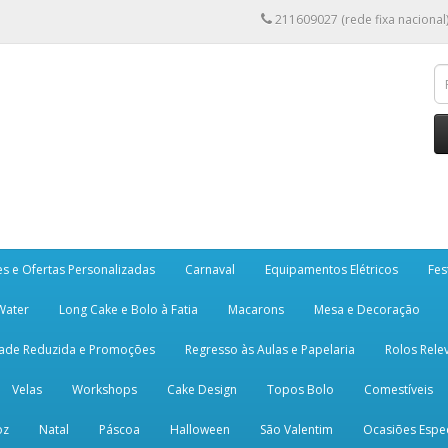
211609027 (rede fixa nacional
es e Ofertas Personalizadas
Carnaval
Equipamentos Elétricos
Fes
 Water
Long Cake e Bolo à Fatia
Macarons
Mesa e Decoração
dade Reduzida e Promoções
Regresso às Aulas e Papelaria
Rolos Rele
Velas
Workshops
Cake Design
Topos Bolo
Comestíveis
oz
Natal
Páscoa
Halloween
São Valentim
Ocasiões Espec