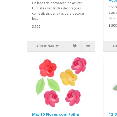
Açú
Os laços de decoração de açúcar
Conté
FunCakes são lindas decorações
açúca
comestíveis perfeitas para decorar
patat
bo..
3,30€
3,70€
ADICIONAR
AD
Mix 15 Flores com Folha
12 