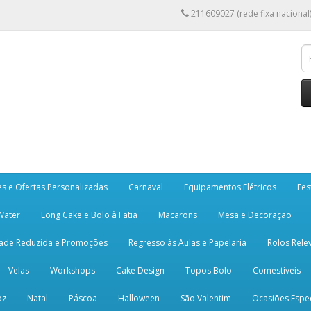
211609027 (rede fixa nacional
es e Ofertas Personalizadas
Carnaval
Equipamentos Elétricos
Fes
 Water
Long Cake e Bolo à Fatia
Macarons
Mesa e Decoração
dade Reduzida e Promoções
Regresso às Aulas e Papelaria
Rolos Rele
Velas
Workshops
Cake Design
Topos Bolo
Comestíveis
oz
Natal
Páscoa
Halloween
São Valentim
Ocasiões Espec