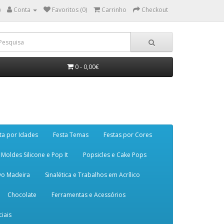
)
Conta
Favoritos (0)
Carrinho
Checkout
0 - 0,00€
ta por Idades
Festa Temas
Festas por Cores
Moldes Silicone e Pop It
Popsicles e Cake Pops
vo Madeira
Sinalética e Trabalhos em Acrílico
Chocolate
Ferramentas e Acessórios
iais