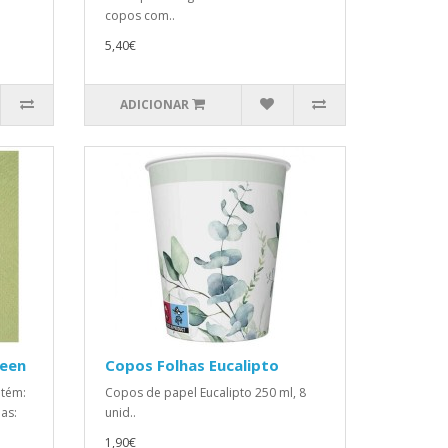
copos com..
5,40€
ADICIONAR
reen
Copos Folhas Eucalipto
ntém:
Copos de papel Eucalipto 250 ml, 8
as:
unid..
1,90€