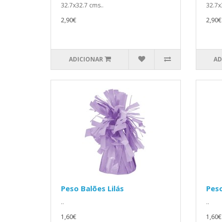
32.7x32.7 cms..
32.7x
2,90€
2,90€
ADICIONAR
AD
Peso Balões Lilás
Peso
..
..
1,60€
1,60€