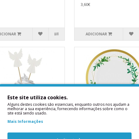
3,60€
ICIONAR
ADICIONAR
Este site utiliza cookies.
Alguns destes cookies são essenciais, enquanto outros nos ajudam a
melhorar a sua experiência, fornecendo informações sobre como o
site está sendo usado.
s Asas Anjo
Pratos Folhagem
Mais Informações
 Asas AnjoContém: 12
6 PratosMedidas Aproximadas: 
desMedidas Aproximadas: 12 x
cms..
..
1,90€