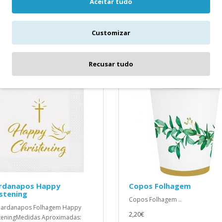
Aceitar tudo
Customizar
ICIONAR
ADICIONAR
Recusar tudo
rdanapos Happy
Copos Folhagem
stening
Copos Folhagem ..
uardanapos Folhagem Happy
2,20€
teningMedidas Aproximadas: