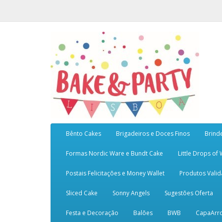
Bênto Cakes
Brigadeiros e Doces Finos
Brind
Formas Nordic Ware e Bundt Cake
Little Drops of
Postais Felicitações e Money Wallet
Produtos Vali
Sliced Cake
Sonny Angels
Sugestões Oferta
Festa e Decoração
Balões
BWB
CapaArr