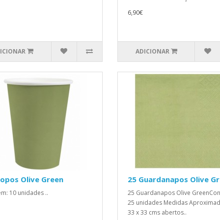
6,90€
ICIONAR
ADICIONAR
opos Olive Green
25 Guardanapos Olive G
m: 10 unidades ..
25 Guardanapos Olive GreenCo
25 unidades Medidas Aproximad
33 x 33 cms abertos..