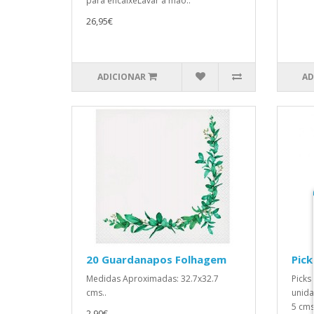
para encaixeLavar à mão..
26,95€
ADICIONAR
AD
20 Guardanapos Folhagem
Pick
Medidas Aproximadas: 32.7x32.7
Picks
cms..
unida
5 cms
2,90€