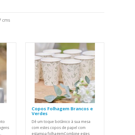
7 cms
Copos Folhagem Brancos e
Verdes
nto
Dê um toque botânico à sua mesa
agens
com estes copos de papel com
.
estampa folhagemCombine estes