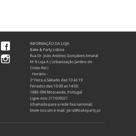
Facebook
INFORMAÇÃO DA LOJA
Bake & Party Lisboa
Instagram
Rua Dr. João António Gonçalves Amaral
Nº 6 Loja A ( Urbanização Jardins do
Cristo Rei )
- Horário -
2ª Feira a Sábado das 10 às 19
Feriados das 10:00 as 14:00
1885-096 Moscavide, Portugal
Ligue-nos:
211609027
(chamada para a rede fixa nacional)
Envie-nos um e-mail:
geral@bakeparty.pt