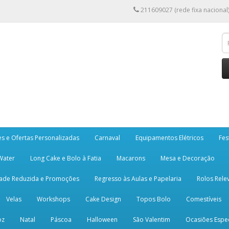
211609027 (rede fixa nacional
es e Ofertas Personalizadas
Carnaval
Equipamentos Elétricos
Fes
 Water
Long Cake e Bolo à Fatia
Macarons
Mesa e Decoração
dade Reduzida e Promoções
Regresso às Aulas e Papelaria
Rolos Rele
Velas
Workshops
Cake Design
Topos Bolo
Comestíveis
oz
Natal
Páscoa
Halloween
São Valentim
Ocasiões Espec