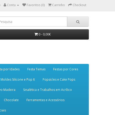
)
Conta
Favoritos (0)
Carrinho
Checkout
0 - 0,00€
ta por Idades
Festa Temas
Festas por Cores
Moldes Silicone e Pop It
Popsicles e Cake Pops
vo Madeira
Sinalética e Trabalhos em Acrílico
Chocolate
Ferramentas e Acessórios
iais