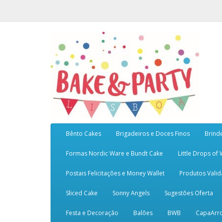
Bênto Cakes
Brigadeiros e Doces Finos
Brind
Formas Nordic Ware e Bundt Cake
Little Drops of
Postais Felicitações e Money Wallet
Produtos Vali
Sliced Cake
Sonny Angels
Sugestões Oferta
Festa e Decoração
Balões
BWB
CapaArr