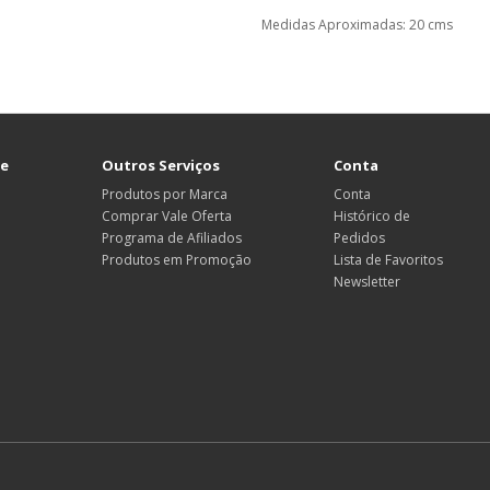
Medidas Aproximadas: 20 cms
te
Outros Serviços
Conta
Produtos por Marca
Conta
Comprar Vale Oferta
Histórico de
Programa de Afiliados
Pedidos
Produtos em Promoção
Lista de Favoritos
Newsletter