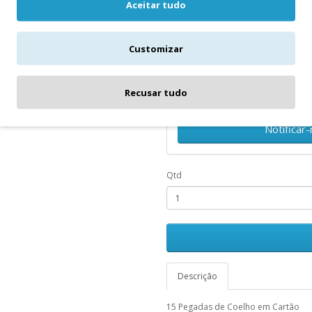
Aceitar tudo
Notifique-me quando o produto..
Customizar
Data de término
Recusar tudo
Notificar
Qtd
Descrição
15 Pegadas de Coelho em Cartão