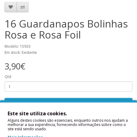
16 Guardanapos Bolinhas
Rosa e Rosa Foil
Modelo: 15933
Em stock: Existente
3,90€
Qtd
Adicionar
Este site utiliza cookies.
Alguns destes cookies são essenciais, enquanto outros nos ajudam a
Descrição
melhorar a sua experiência, fornecendo informações sobre como o
site está sendo usado.
16 Guardanapos Bolinhas Rosa e Rosa Foil