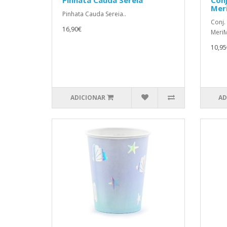
Pinhata Cauda Sereia
Conj
Mer
Pinhata Cauda Sereia..
Conj.
16,90€
MeriM
10,95
ADICIONAR
AD