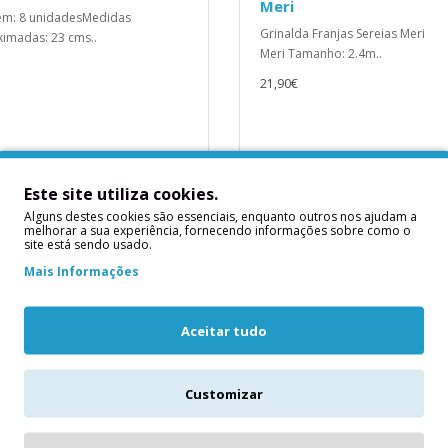
Meri
ém: 8 unidadesMedidas
Grinalda Franjas Sereias Meri
imadas: 23 cms..
Meri Tamanho: 2.4m..
21,90€
ICIONAR
ADICIONAR
Este site utiliza cookies.
Alguns destes cookies são essenciais, enquanto outros nos ajudam a
melhorar a sua experiência, fornecendo informações sobre como o
site está sendo usado.
Mais Informações
Aceitar tudo
Customizar
. 8 Sacos de Doces e
8 Pratos Concha Pastel C