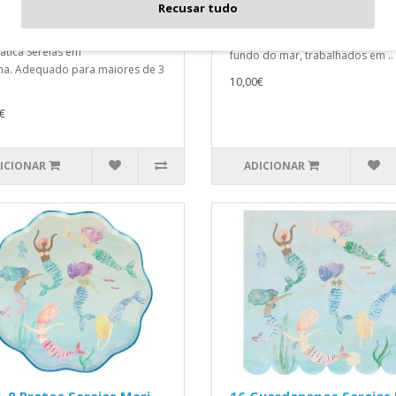
Recusar tudo
rtas Tema Sereias
Estes pratos maravilhosos ficarã
de Doces e prendas perfeito sob
incríveis numa festa de sereia ou
ática Sereias em
fundo do mar, trabalhados em ..
a. Adequado para maiores de 3
10,00€
€
ICIONAR
ADICIONAR