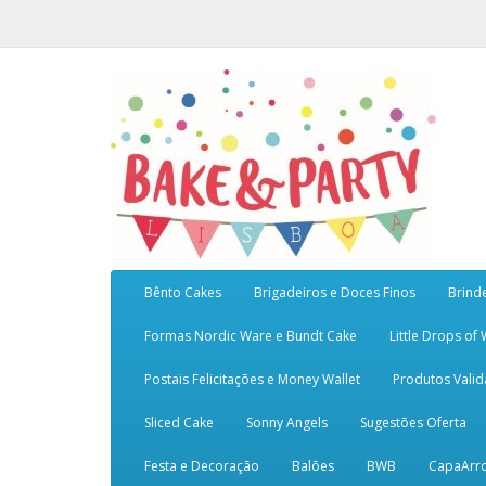
Bênto Cakes
Brigadeiros e Doces Finos
Brind
Formas Nordic Ware e Bundt Cake
Little Drops of
Postais Felicitações e Money Wallet
Produtos Vali
Sliced Cake
Sonny Angels
Sugestões Oferta
Festa e Decoração
Balões
BWB
CapaArr