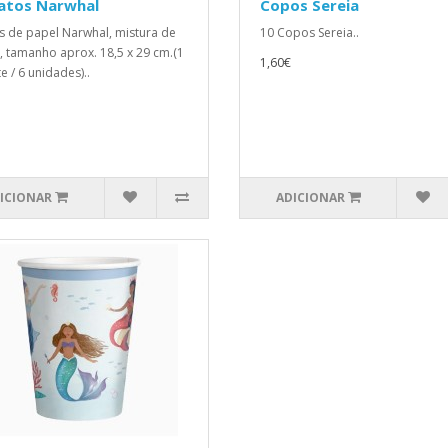
ratos Narwhal
Copos Sereia
s de papel Narwhal, mistura de
10 Copos Sereia..
, tamanho aprox. 18,5 x 29 cm.(1
1,60€
e / 6 unidades)..
ICIONAR
ADICIONAR