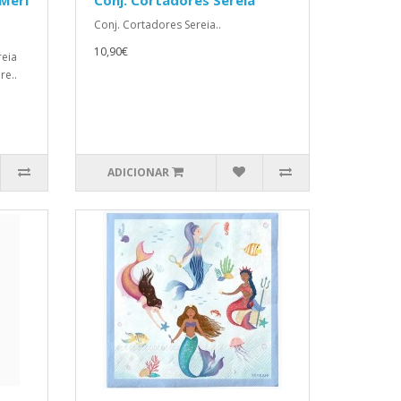
Meri
Conj. Cortadores Sereia
Conj. Cortadores Sereia..
10,90€
reia
re..
ADICIONAR