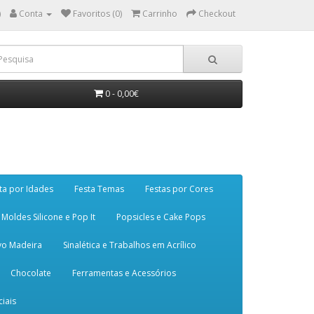
)
Conta
Favoritos (0)
Carrinho
Checkout
0 - 0,00€
ta por Idades
Festa Temas
Festas por Cores
Moldes Silicone e Pop It
Popsicles e Cake Pops
vo Madeira
Sinalética e Trabalhos em Acrílico
Chocolate
Ferramentas e Acessórios
iais