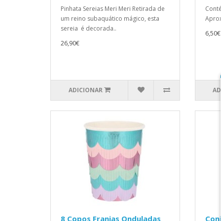
Pinhata Sereias Meri Meri Retirada de
Cont
um reino subaquático mágico, esta
Aprox
sereia é decorada..
6,50€
26,90€
ADICIONAR
AD
8 Copos Franjas Onduladas
Conj