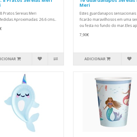
. 8 Pratos Sereias Meri
16 Guardanapos Sereias 
i
Meri
 8 Pratos Sereias Meri
Estes guardanapos sensacionais
edidas Aproximadas: 26.6 cms..
ficarão maravilhosos em uma se
ou festa no fundo do mar.Eles ap
€
7,90€
ICIONAR
ADICIONAR