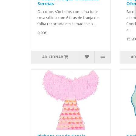
Sereias
Ofe
Os copos são feitos com uma base
Saco 
rosa sólida com 6 tiras de franja de
a tem
folha recortada em camadas no ..
Conch
a..
9,90€
15,90
ADICIONAR
AD