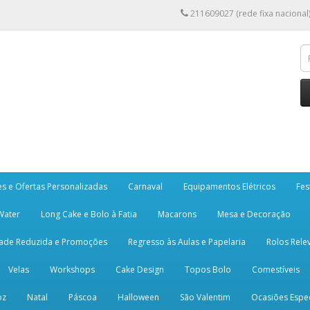
211609027 (rede fixa nacional
es e Ofertas Personalizadas
Carnaval
Equipamentos Elétricos
Fes
 Water
Long Cake e Bolo à Fatia
Macarons
Mesa e Decoração
dade Reduzida e Promoções
Regresso às Aulas e Papelaria
Rolos Rele
Velas
Workshops
Cake Design
Topos Bolo
Comestíveis
oz
Natal
Páscoa
Halloween
São Valentim
Ocasiões Espec