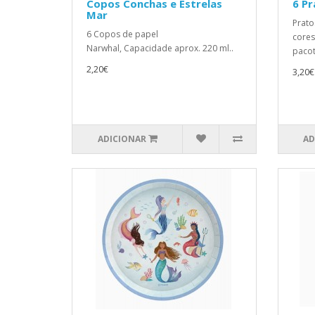
Copos Conchas e Estrelas
6 P
Mar
Prato
6 Copos de papel
cores
Narwhal, Capacidade aprox. 220 ml..
pacot
2,20€
3,20€
ADICIONAR
AD