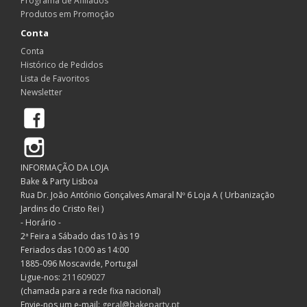
Programa de Afiliados
Produtos em Promoção
Conta
Conta
Histórico de Pedidos
Lista de Favoritos
Newsletter
Facebook
Instagram
INFORMAÇÃO DA LOJA
Bake & Party Lisboa
Rua Dr. João António Gonçalves Amaral Nº 6 Loja A ( Urbanização
Jardins do Cristo Rei )
- Horário -
2ª Feira a Sábado das 10 às 19
Feriados das 10:00 as 14:00
1885-096 Moscavide, Portugal
Ligue-nos:
211609027
(chamada para a rede fixa nacional)
Envie-nos um e-mail:
geral@bakeparty.pt