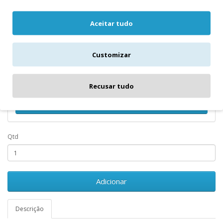
Aceitar tudo
Notifique-me quando o produto...
Customizar
Data de término
Recusar tudo
Notificar-me Quando Estiver Disponível
Qtd
Adicionar
Descrição