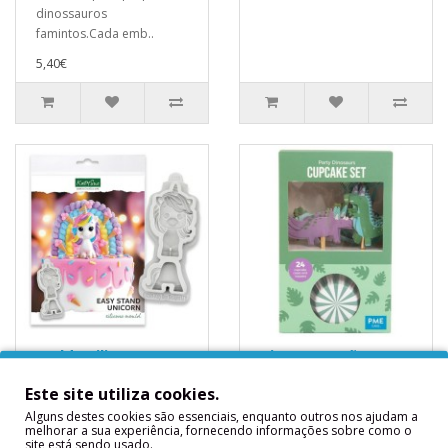
dinossauros
famintos.Cada emb..
5,40€
Molde Silicone Faça
Kit Decoração 24
Fácil Unicórnio
Cup Cakes Festa
Sentado
Dinossauros
Este site utiliza cookies.
Molde Silicone Faça Fácil
Ideal para os entusiastas
Alguns destes cookies são essenciais, enquanto outros nos ajudam a
melhorar a sua experiência, fornecendo informações sobre como o
Unicórnio Sentado..
de Jurassic
site está sendo usado.