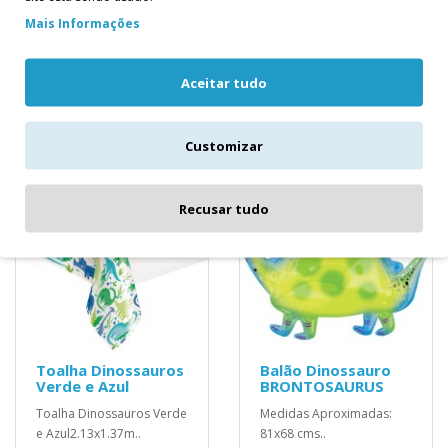
Park/Dinossauros, o
22,50€
Mais Informações
Conjunto de Cupcake PME
Party Dinosaurs da..
9,80€
Aceitar tudo
Customizar
Recusar tudo
Toalha Dinossauros
Balão Dinossauro
Verde e Azul
BRONTOSAURUS
Toalha Dinossauros Verde
Medidas Aproximadas:
e Azul2.13x1.37m..
81x68 cms..