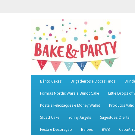
Bênto Cakes
Brigadeiros e Doces Finos
Brind
Formas Nordic Ware e Bundt Cake
Little Drops of
Postais Felicitações e Money Wallet
Produtos Vali
Sliced Cake
Sonny Angels
Sugestões Oferta
Festa e Decoração
Balões
BWB
CapaArr