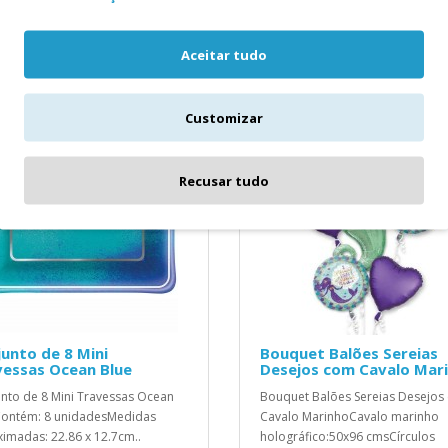
16 Guardanapos Let´s Shellebrate
Aceitar tudo
Medidas Aproximadas: 33 x 33 cms
Customizar
Recusar tudo
unto de 8 Mini
Bouquet Balões Sereias
vessas Ocean Blue
Desejos com Cavalo Mar
nto de 8 Mini Travessas Ocean
Bouquet Balões Sereias Desejos
ontém: 8 unidadesMedidas
Cavalo MarinhoCavalo marinho
imadas: 22.86 x 12.7cm..
holográfico:50x96 cmsCírculos