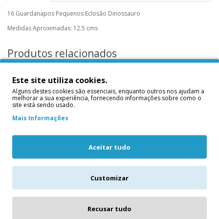
16 Guardanapos Pequenos Eclosão Dinossauro
Medidas Aproximadas: 12.5 cms
Produtos relacionados
Este site utiliza cookies.
Alguns destes cookies são essenciais, enquanto outros nos ajudam a
melhorar a sua experiência, fornecendo informações sobre como o
site está sendo usado.
Mais Informações
Aceitar tudo
Chapéus
8 Copos Tema
Dinossauro
Dinossauros
Customizar
Chapéus Dinossauro8
8 Copos Tema
Chapéus Dinossauro ..
Dinossauros..
Recusar tudo
4,50€
4,30€