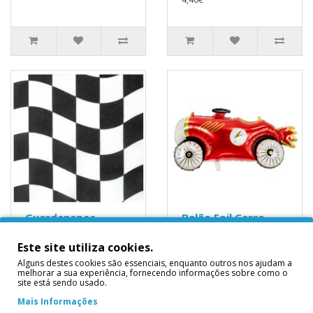
Guardanapos
Balão Foil Carro
Grande Prémio
Vintage
Este site utiliza cookies.
Guardanapos Grande
Balão Foil Carro 93 x 48
PrémioContém: 16
cm..
Alguns destes cookies são essenciais, enquanto outros nos ajudam a
melhorar a sua experiência, fornecendo informações sobre como o
unidadesMedidas
site está sendo usado.
6,90€
Aproximadas: 16.5 cms..
Mais Informações
4,40€