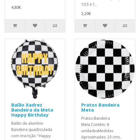
10,5 x 1..
4,80€
2,20€
Balão Xadrez
Pratos Bandeira
Bandeira da Meta
Meta
Happy Birthday
Pratos Bandeira
Balão de alumínio
Meta Contém: 8
Bandeira quadriculada
unidadesMedidas
com inscrição ''Happy
Aproximadas: 23 cms..