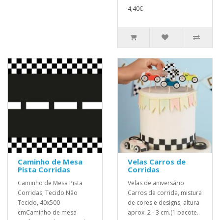
4,40€
Caminho de Mesa
Velas Carros de
Pista Corridas
Corridas
Caminho de Mesa Pista
Velas de aniversário
Corridas, Tecido Não
Carros de corrida, mistura
Tecido, 40x500
de cores e designs, altura
cmCaminho de mesa
aprox. 2 - 3 cm.(1 pacote..