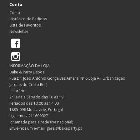
Conta
Conta
Histórico de Pedidos
Lista de Favoritos
Newsletter
Facebook
Instagram
INFORMAÇÃO DA LOJA
Bake & Party Lisboa
Rua Dr. João António Gonçalves Amaral Nº 6 Loja A ( Urbanização
Jardins do Cristo Rei )
- Horário -
2ª Feira a Sábado das 10 às 19
Feriados das 10:00 as 14:00
1885-096 Moscavide, Portugal
Ligue-nos:
211609027
(chamada para a rede fixa nacional)
Envie-nos um e-mail:
geral@bakeparty.pt