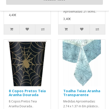
Aranha Pretos e
Aproximadas:
Dourados Medidas
2.13x1.37m..
Aproximadas: 21.9cms..
4,40€
3,40€
8 Copos Pretos Teia
Toalha Teias Aranha
Aranha Dourada
Transparente
8 Copos Pretos Teia
Medidas Aproximadas:
Aranha Dourada..
2.74 x 1.37 m Em plástico..