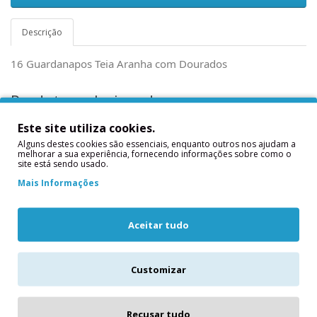
Descrição
16 Guardanapos Teia Aranha com Dourados
Produtos relacionados
Este site utiliza cookies.
Alguns destes cookies são essenciais, enquanto outros nos ajudam a
melhorar a sua experiência, fornecendo informações sobre como o
site está sendo usado.
Mais Informações
Aceitar tudo
Toalha Teia Aranha
Pratos Teia de
Customizar
com Dourados
Aranha Pretos e
Dourados
Toalha Teia Aranha com
Conj. 8 Pratos Teia com
DouradosMedidas
Recusar tudo