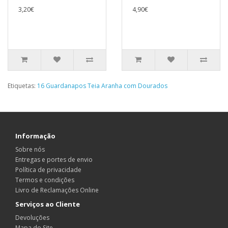
3,20€
4,90€
Etiquetas:
16 Guardanapos Teia Aranha com Dourados
Informação
Sobre nós
Entregas e portes de envio
Política de privacidade
Termos e condições
Livro de Reclamações Online
Serviços ao Cliente
Devoluções
Mapa do Site