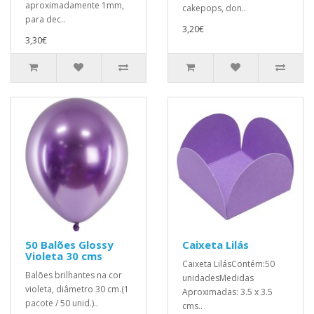
aproximadamente 1mm,
cakepops, don..
para dec..
3,20€
3,30€
50 Balões Glossy
Caixeta Lilás
Violeta 30 cms
Caixeta LilásContém:50
Balões brilhantes na cor
unidadesMedidas
violeta, diâmetro 30 cm.(1
Aproximadas: 3.5 x 3.5
pacote / 50 unid.)..
cms..