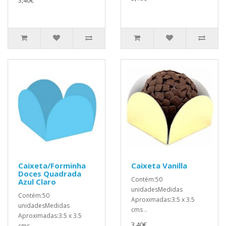
3,40€
Caixeta/Forminha
Caixeta Vanilla
Doces Quadrada
Contém:50
Azul Claro
unidadesMedidas
Contém:50
Aproximadas:3.5 x 3.5
unidadesMedidas
cms ..
Aproximadas:3.5 x 3.5
3,40€
cms ..