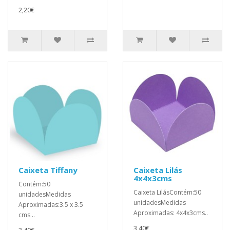
2,20€
Caixeta Tiffany
Caixeta Lilás
4x4x3cms
Contém:50
Caixeta LilásContém:50
unidadesMedidas
unidadesMedidas
Aproximadas:3.5 x 3.5
Aproximadas: 4x4x3cms..
cms ..
3,40€