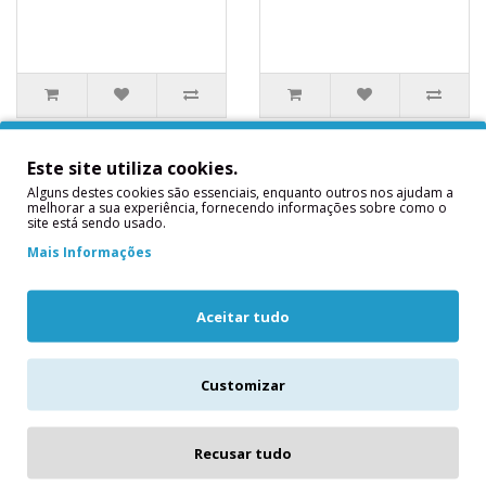
Este site utiliza cookies.
Alguns destes cookies são essenciais, enquanto outros nos ajudam a
melhorar a sua experiência, fornecendo informações sobre como o
site está sendo usado.
Mais Informações
Aceitar tudo
20 Guardanapos
20 Guardanapos
Customizar
Lavanda
Lavanda
..
Contém: 20
unidadesMedidas
2,90€
Recusar tudo
Aproximadas: 24,5 x 24,5
cms..