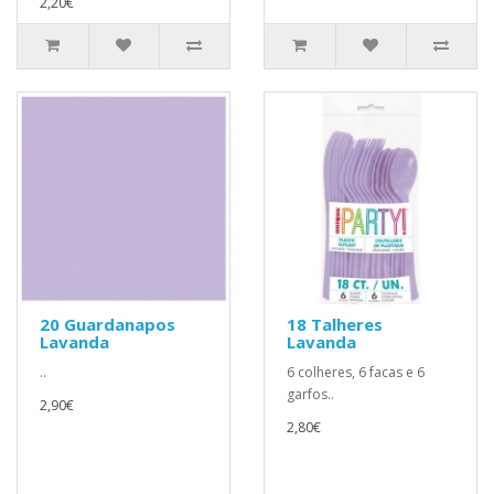
2,20€
20 Guardanapos
18 Talheres
Lavanda
Lavanda
..
6 colheres, 6 facas e 6
garfos..
2,90€
2,80€