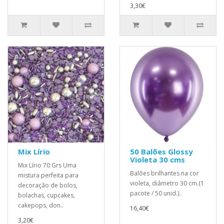
3,30€
Mix Lírio
50 Balões Glossy
Violeta 30 cms
Mix Lírio 70 Grs Uma
Balões brilhantes na cor
mistura perfeita para
violeta, diâmetro 30 cm.(1
decoração de bolos,
pacote / 50 unid.)..
bolachas, cupcakes,
cakepops, don..
16,40€
3,20€