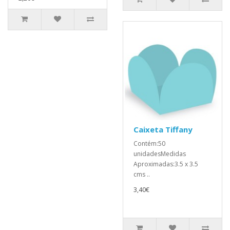
Caixeta Tiffany
Contém:50
unidadesMedidas
Aproximadas:3.5 x 3.5
cms ..
3,40€