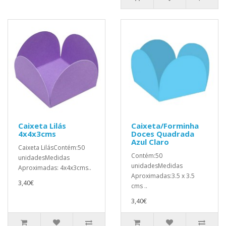
Caixeta Lilás
Caixeta/Forminha
4x4x3cms
Doces Quadrada
Azul Claro
Caixeta LilásContém:50
Contém:50
unidadesMedidas
unidadesMedidas
Aproximadas: 4x4x3cms..
Aproximadas:3.5 x 3.5
3,40€
cms ..
3,40€