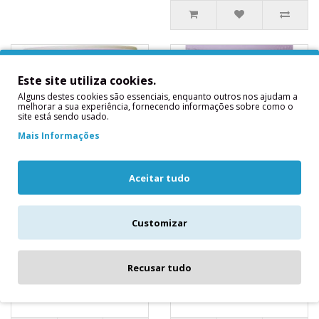
Este site utiliza cookies.
Alguns destes cookies são essenciais, enquanto outros nos ajudam a
melhorar a sua experiência, fornecendo informações sobre como o
site está sendo usado.
Mais Informações
Aceitar tudo
14 Copos Roxo
Saiote Mesa
Profundo
Lavanda
Customizar
14 Copos Roxo
Em PlásticoMedidas
ProfundoMedidas
Aproximadas:
Aproximadas: 9x7 cms270
4.26mx73cms..
Recusar tudo
ml..
5,40€
3,90€