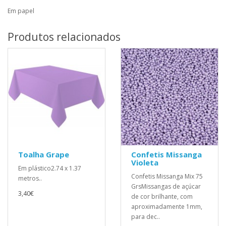
Em papel
Produtos relacionados
Toalha Grape
Confetis Missanga
Violeta
Em plástico2.74 x 1.37
Confetis Missanga Mix 75
metros..
GrsMissangas de açúcar
3,40€
de cor brilhante, com
aproximadamente 1mm,
para dec..