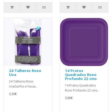
24 Talheres Roxo
14 Pratos
Uva
Quadrados Roxo
Profundo 22 cms
24 Talheres Roxo
14 Pratos Quadrados
UvaGarfos e Facas..
Roxo Profundo 22 cms..
3,30€
3,80€