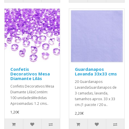
Confetis
Guardanapos
Decorativos Mesa
Lavanda 33x33 cms
Diamante Lilás
20 Guardanapos
Confetis Decorativos Mesa
LavandaGuardanapos de
Diamante LilásContém:
3 camadas, lavanda,
100 unidadesMedidas
tamanhos aprox. 33 x 33
Aproximadas: 1.2 cms..
cm.(1 pacote / 20 u..
1,20€
2,20€