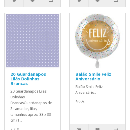
20 Guardanapos
Balão Smile Feliz
Lilás Bolinhas
Aniversário
Brancas
Balão Smile Feliz
20 Guardanapos Lilás
Aniversário..
Bolinhas
4,60€
BrancasGuardanapos de
3 camadas, lilás,
tamanhos aprox. 33 x 33
cm.(1 ..
2,20€