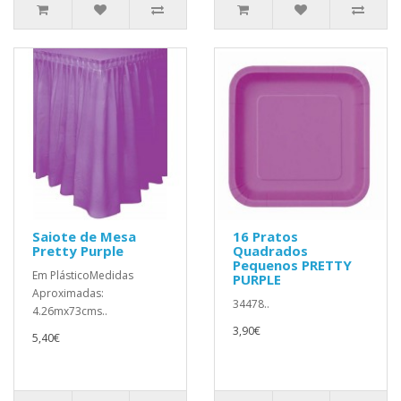
Saiote de Mesa
16 Pratos
Pretty Purple
Quadrados
Pequenos PRETTY
Em PlásticoMedidas
PURPLE
Aproximadas:
34478..
4.26mx73cms..
3,90€
5,40€