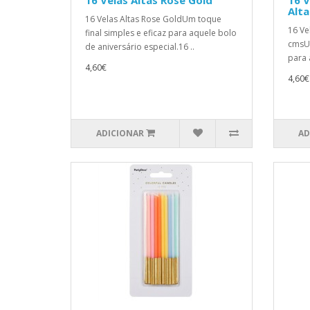
16 Velas Altas Rose Gold
16 V
Alta
16 Velas Altas Rose GoldUm toque
16 Ve
final simples e eficaz para aquele bolo
cmsUm
de aniversário especial.16 ..
para 
4,60€
4,60€
ADICIONAR
AD