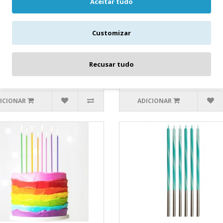
Aceitar tudo
elas Altas Prateadas
6 Velas Altas Metalizada
Arco Íris
las Altas PrateadasUm toque
6 Velas Altas Metalizadas Arco Í
 simples e eficaz para aquele bolo
Customizar
toque final simples e eficaz para
iversário especial.16 ..
aquele bolo de aniversário e..
1,60€
Recusar tudo
ICIONAR
ADICIONAR