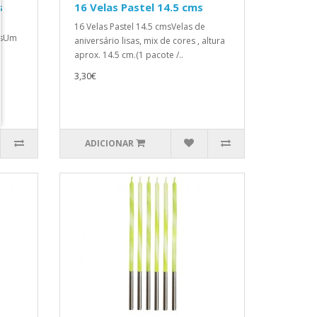
s
16 Velas Pastel 14.5 cms
16 Velas Pastel 14.5 cmsVelas de
risUm
aniversário lisas, mix de cores , altura
aprox. 14.5 cm.(1 pacote /..
3,30€
ADICIONAR