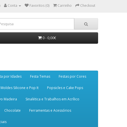
)
Conta
Favoritos (0)
Carrinho
Checkout
0 - 0,00€
ta por Idades
Festa Temas
Festas por Cores
Moldes Silicone e Pop It
Popsicles e Cake Pops
vo Madeira
Sinalética e Trabalhos em Acrílico
Chocolate
Ferramentas e Acessórios
iais