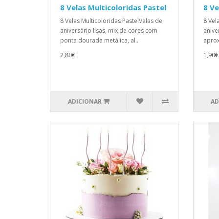
8 Velas Multicoloridas Pastel
8 Ve
8 Velas Multicoloridas PastelVelas de
8 Vel
aniversário lisas, mix de cores com
aniver
ponta dourada metálica, al..
aprox.
2,80€
1,90€
ADICIONAR
AD