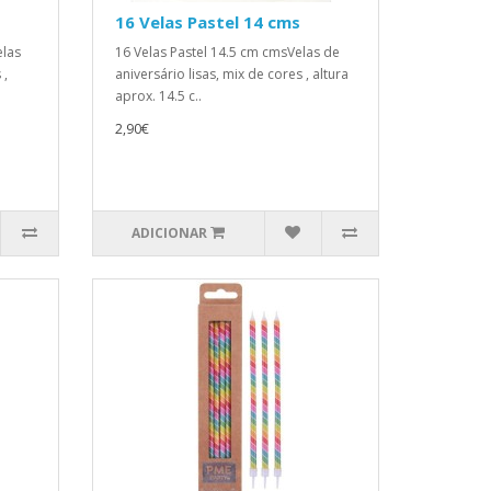
16 Velas Pastel 14 cms
elas
16 Velas Pastel 14.5 cm cmsVelas de
 ,
aniversário lisas, mix de cores , altura
aprox. 14.5 c..
2,90€
ADICIONAR