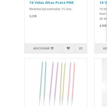
16 Velas Altas Prata PME
16 V
Medidas Aproximadas: 15 cms..
16 Ve
final
6,20€
de an
4,90€
ADICIONAR
AD