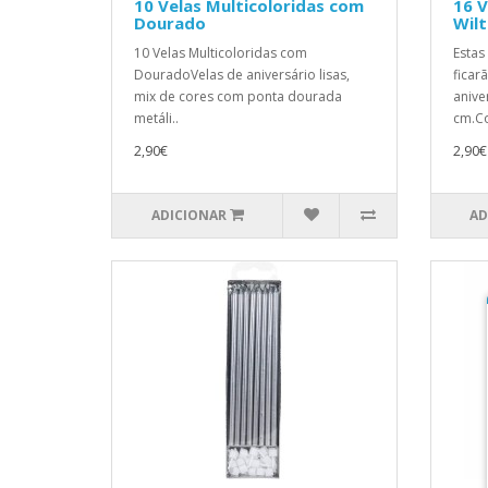
10 Velas Multicoloridas com
16 V
Dourado
Wil
10 Velas Multicoloridas com
Estas
DouradoVelas de aniversário lisas,
ficar
mix de cores com ponta dourada
anive
metáli..
cm.Co
2,90€
2,90€
ADICIONAR
AD