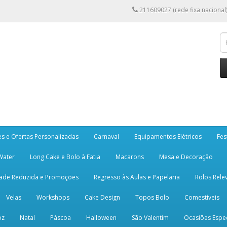
211609027 (rede fixa nacional
es e Ofertas Personalizadas
Carnaval
Equipamentos Elétricos
Fes
 Water
Long Cake e Bolo à Fatia
Macarons
Mesa e Decoração
dade Reduzida e Promoções
Regresso às Aulas e Papelaria
Rolos Rele
Velas
Workshops
Cake Design
Topos Bolo
Comestíveis
oz
Natal
Páscoa
Halloween
São Valentim
Ocasiões Espec