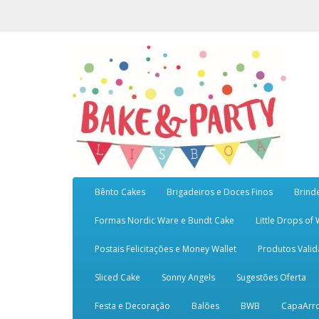
Bênto Cakes
Brigadeiros e Doces Finos
Brind
Formas Nordic Ware e Bundt Cake
Little Drops of
Postais Felicitações e Money Wallet
Produtos Vali
Sliced Cake
Sonny Angels
Sugestões Oferta
Festa e Decoração
Balões
BWB
CapaArr