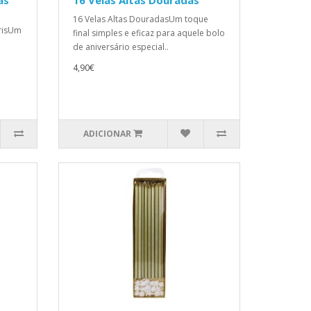
as
16 Velas Altas Douradas
16 Velas Altas DouradasUm toque
ÍrisUm
final simples e eficaz para aquele bolo
de aniversário especial..
4,90€
ADICIONAR