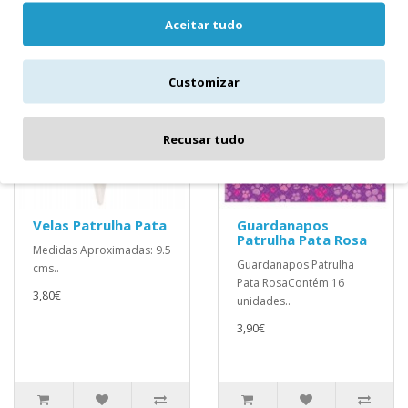
Aceitar tudo
Customizar
Recusar tudo
Velas Patrulha Pata
Guardanapos
Patrulha Pata Rosa
Medidas Aproximadas: 9.5
Guardanapos Patrulha
cms..
Pata RosaContém 16
3,80€
unidades..
3,90€