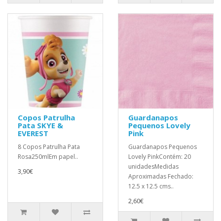
Copos Patrulha
Guardanapos
Pata SKYE &
Pequenos Lovely
EVEREST
Pink
8 Copos Patrulha Pata
Guardanapos Pequenos
Rosa250mlEm papel..
Lovely PinkContém: 20
unidadesMedidas
3,90€
Aproximadas Fechado:
12.5 x 12.5 cms..
2,60€