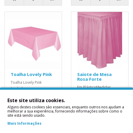
Toalha Lovely Pink
Saiote de Mesa
Rosa Forte
Toalha Lovely Pink
Em PlásticoMedidas
(embalagem
Aproximadas: 0,73 x
compacta)Toalha
4,26m..
Este site utiliza cookies.
PlásticaMedidas
Aproximadas: 1.37 x 2.74..
Alguns destes cookies são essenciais, enquanto outros nos ajudam a
5,40€
melhorar a sua experiência, fornecendo informações sobre como o
site está sendo usado.
2,90€
Mais Informações