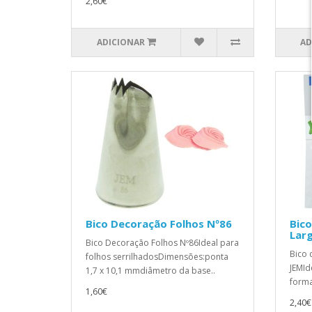
2,60€
ADICIONAR
AD
Bico Decoração Folhos Nº86
Bico
Lar
Bico Decoração Folhos Nº86Ideal para
Bico 
folhos serrilhadosDimensões:ponta
JEMId
1,7 x 10,1 mmdiâmetro da base..
forma
1,60€
2,40€