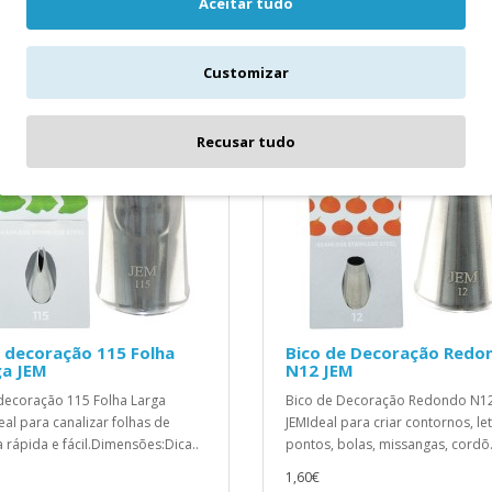
Aceitar tudo
ICIONAR
ADICIONAR
Customizar
Recusar tudo
 decoração 115 Folha
Bico de Decoração Redo
ga JEM
N12 JEM
decoração 115 Folha Larga
Bico de Decoração Redondo N1
eal para canalizar folhas de
JEMIdeal para criar contornos, let
 rápida e fácil.Dimensões:Dica..
pontos, bolas, missangas, cordõ.
1,60€