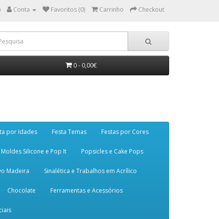
)
Conta
Favoritos (0)
Carrinho
Checkout
0 - 0,00€
ta por Idades
Festa Temas
Festas por Cores
Moldes Silicone e Pop It
Popsicles e Cake Pops
vo Madeira
Sinalética e Trabalhos em Acrílico
Chocolate
Ferramentas e Acessórios
iais