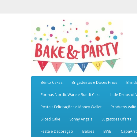
Bênto Cakes
Brigadeiros e Doces Finos
Brind
Formas Nordic Ware e Bundt Cake
Little Drops of
Postais Felicitações e Money Wallet
Produtos Vali
Sliced Cake
Sonny Angels
Sugestões Oferta
Festa e Decoração
Balões
BWB
CapaArr