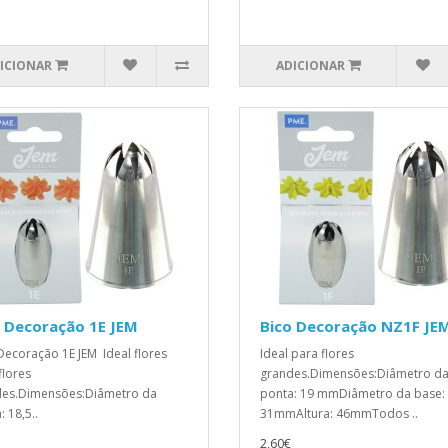
ICIONAR
ADICIONAR
 Decoração 1E JEM
Bico Decoração NZ1F JE
Decoração 1E JEM Ideal flores
Ideal para flores
flores
grandes.Dimensões:Diâmetro d
des.Dimensões:Diâmetro da
ponta: 19 mmDiâmetro da base:
 18,5..
31mmAltura: 46mmTodos ..
2,60€