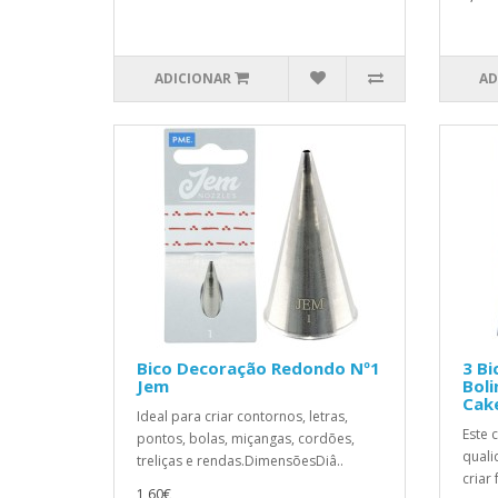
ADICIONAR
AD
Bico Decoração Redondo Nº1
3 Bi
Jem
Boli
Cake
Ideal para criar contornos, letras,
Este 
pontos, bolas, miçangas, cordões,
quali
treliças e rendas.DimensõesDiâ..
criar
1,60€