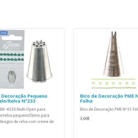
o Decoração Pequeno
Bico de Decoração PME N
elo/Relva Nº233
Folha
JEM -#233 Multi-Open para
Bico de Decoração PME Nº 51 Fol
o/relva pequenoÓtimo para
3,60€
 designs de relva com creme de