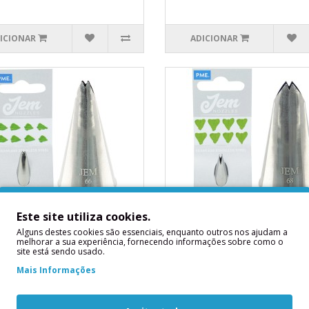
ICIONAR
ADICIONAR
Este site utiliza cookies.
 de Decoração Folha
Bico de Decoração Folha
uena Nº 66 JEM
68 JEM
Alguns destes cookies são essenciais, enquanto outros nos ajudam a
melhorar a sua experiência, fornecendo informações sobre como o
de Decoração Folha Pequena Nº
Bico de Decoração Folha Nº 68
site está sendo usado.
MIdeal para canalizar folhas de
JEMIdeal para canalizar folhas de
Mais Informações
rápida e fácil.D..
forma rápida e fácil.Dimensões..
1,60€