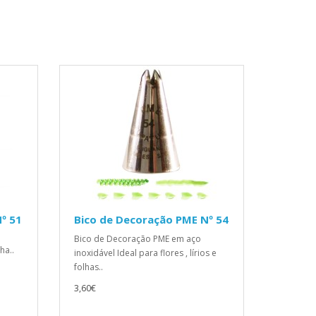
º 51
Bico de Decoração PME Nº 54
Bico de Decoração PME em aço
ha..
inoxidável Ideal para flores , lírios e
folhas..
3,60€