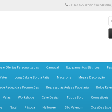
211609027 (rede fixa nacional
es e Ofertas Personalizadas
Carnaval
Equipamentos Elétricos
Fes
 Water
Long Cake e Bolo à Fatia
Macarons
Mesa e Decoração
dade Reduzida e Promoções
Regresso às Aulas e Papelaria
Rolos Rele
Velas
Workshops
Cake Design
Topos Bolo
Comestíveis
oz
Natal
Páscoa
Halloween
São Valentim
Ocasiões Espec