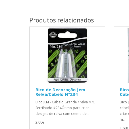
Produtos relacionados
Bico de Decoração Jem
Bic
Relva/Cabelo Nº234
Cab
Bico JEM - Cabelo Grande / relva M/O
Bico 
Serrilhado #234Ótimo para criar
cabel
designs de relva com creme de ..
criar
m..
2,60€
1,80€