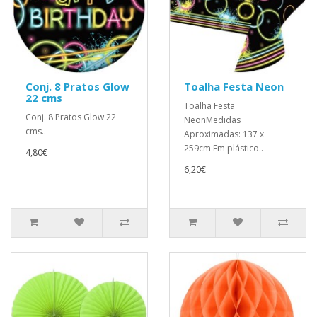
Conj. 8 Pratos Glow
Toalha Festa Neon
22 cms
Toalha Festa
Conj. 8 Pratos Glow 22
NeonMedidas
cms..
Aproximadas: 137 x
259cm Em plástico..
4,80€
6,20€