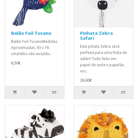
Balão Foil Tucano
Pinhata Zebra
Safari
Balão Foil TucanoMedidas
Esta piñata Zebra será
Aproximadas: 93 x 76
perfeita para uma festa de
cmsHélio não incluído..
safári! Tudo feito em
6,50€
papel de seda e papelão,
voc..
26,60€