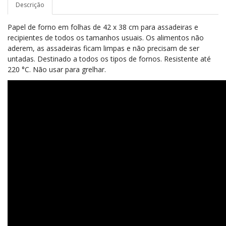
Descrição
Papel de forno em folhas de 42 x 38 cm para assadeiras e
recipientes de todos os tamanhos usuais. Os alimentos não
aderem, as assadeiras ficam limpas e não precisam de ser
untadas. Destinado a todos os tipos de fornos. Resistente até
220 °C. Não usar para grelhar.