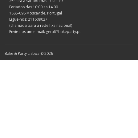
2ª Feira a Sábado das 10 às 19
Feriados das 10:00 as 14:00
1885-096 Moscavide, Portugal
Ligue-nos:
211609027
(chamada para a rede fixa nacional)
Envie-nos um e-mail:
geral@bakeparty.pt
Bake & Party Lisboa © 2026