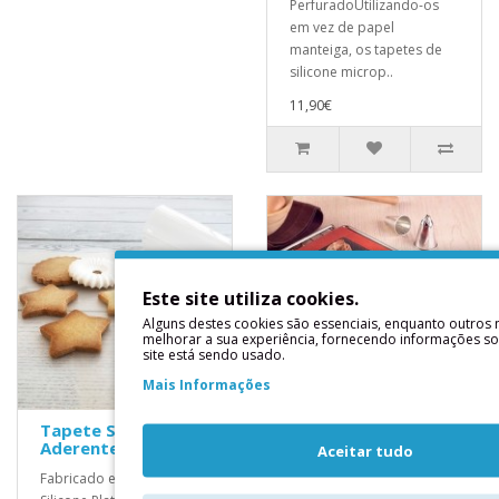
PerfuradoUtilizando-os
em vez de papel
manteiga, os tapetes de
silicone microp..
11,90€
Este site utiliza cookies.
Alguns destes cookies são essenciais, enquanto outros
melhorar a sua experiência, fornecendo informações s
site está sendo usado.
Mais Informações
Tapete SiliconeAnti
Tapete Silicone AIR
Aderente 40X60 cm
MAT 30x40 cms
Aceitar tudo
Fabricado em 100%
Tapetes de silicone fibra