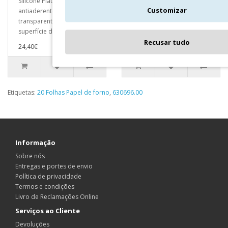
Silicone Platina*,
de vidro com núcleo de
Customizar
antiaderente e
micro ideais para cozinhar
transparente, ideal como
éclairs, cookies, eclair..
superfície de trabalho..
16,90€
Recusar tudo
24,40€
Etiquetas:
20 Folhas Papel de forno
,
630696.00
Informação
Sobre nós
Entregas e portes de envio
Política de privacidade
Termos e condições
Livro de Reclamações Online
Serviços ao Cliente
Devoluções