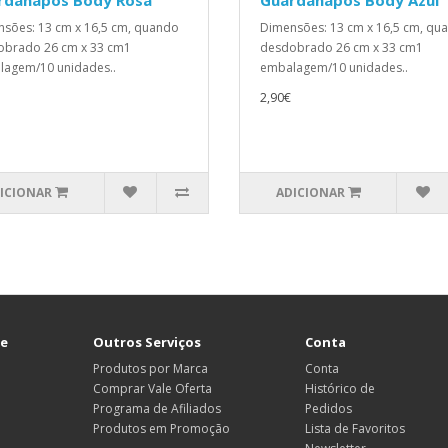
rdanapos Body Rosa
Guardanapos Body Azul
sões: 13 cm x 16,5 cm, quando
Dimensões: 13 cm x 16,5 cm, qu
obrado 26 cm x 33 cm1
desdobrado 26 cm x 33 cm1
agem/10 unidades..
embalagem/10 unidades..
2,90€
ICIONAR
ADICIONAR
te
Outros Serviços
Conta
Produtos por Marca
Conta
Comprar Vale Oferta
Histórico de
Programa de Afiliados
Pedidos
Produtos em Promoção
Lista de Favoritos