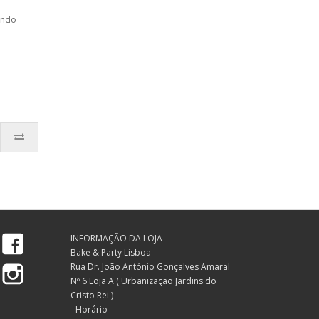
ando
Facebook
INFORMAÇÃO DA LOJA
Bake & Party Lisboa
Instagram
Rua Dr. João António Gonçalves Amaral
Nº 6 Loja A ( Urbanização Jardins do
Cristo Rei )
- Horário -