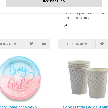
Recusar tudo
" Ready to Pop"
20 Guardanapos Menta Unisexo 
Ready to Pop"Medidas Aproxima
Aberto: 33x33 cms..
3,40€
ICIONAR
ADICIONAR
atos Revelação Sexo
Copos Little Lady Ou Mini