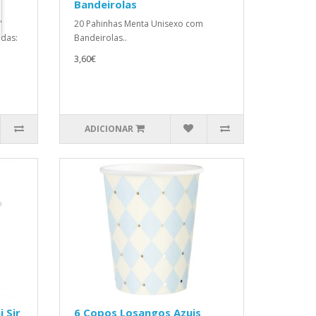
Bandeirolas
"
20 Pahinhas Menta Unisexo com
das:
Bandeirolas..
3,60€
ADICIONAR
 Sir
6 Copos Losangos Azuis