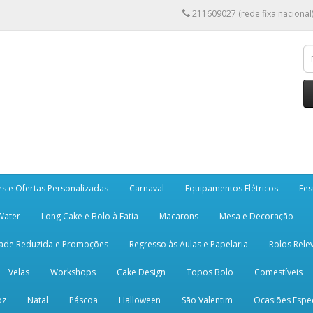
211609027 (rede fixa nacional
es e Ofertas Personalizadas
Carnaval
Equipamentos Elétricos
Fes
 Water
Long Cake e Bolo à Fatia
Macarons
Mesa e Decoração
dade Reduzida e Promoções
Regresso às Aulas e Papelaria
Rolos Rele
Velas
Workshops
Cake Design
Topos Bolo
Comestíveis
oz
Natal
Páscoa
Halloween
São Valentim
Ocasiões Espec