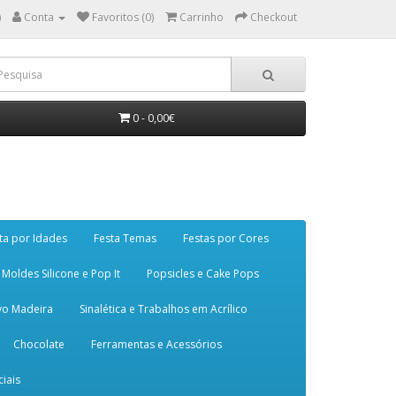
)
Conta
Favoritos (0)
Carrinho
Checkout
0 - 0,00€
ta por Idades
Festa Temas
Festas por Cores
Moldes Silicone e Pop It
Popsicles e Cake Pops
vo Madeira
Sinalética e Trabalhos em Acrílico
Chocolate
Ferramentas e Acessórios
iais