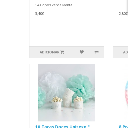
14 Copos Verde Menta..
..
3,40€
2,80€
ADICIONAR
AD
10 Taças Doces Unisexo "
8 Pr