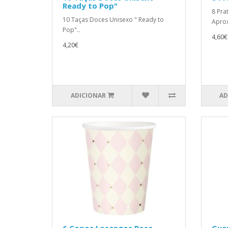
Ready to Pop"
8 Pra
10 Taças Doces Unisexo " Ready to
Aprox
Pop"..
4,60€
4,20€
ADICIONAR
AD