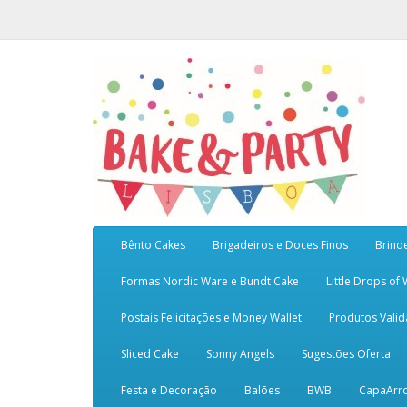
Bênto Cakes
Brigadeiros e Doces Finos
Brind
Formas Nordic Ware e Bundt Cake
Little Drops of
Postais Felicitações e Money Wallet
Produtos Vali
Sliced Cake
Sonny Angels
Sugestões Oferta
Festa e Decoração
Balões
BWB
CapaArr