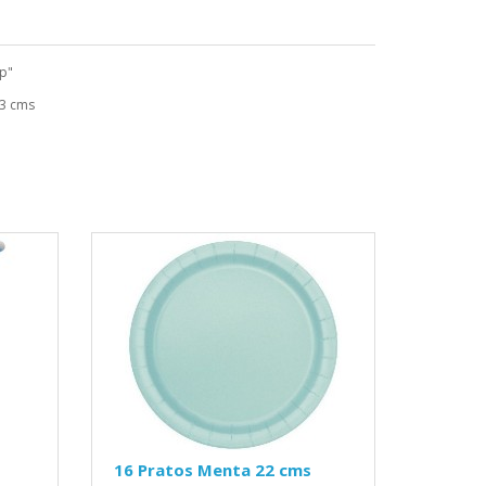
p"
33 cms
16 Pratos Menta 22 cms