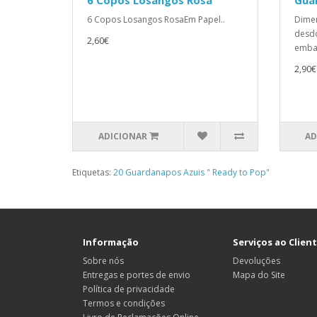
6 Copos Losangos Rosa
Gua
6 Copos Losangos RosaEm Papel..
Dimen
desd
2,60€
embal
2,90€
ADICIONAR
AD
Etiquetas:
20 Guardanapos Azuis " Ready to Pop"
Informação
Serviços ao Clien
Sobre nós
Devoluções
Entregas e portes de envio
Mapa do Site
Política de privacidade
Termos e condições