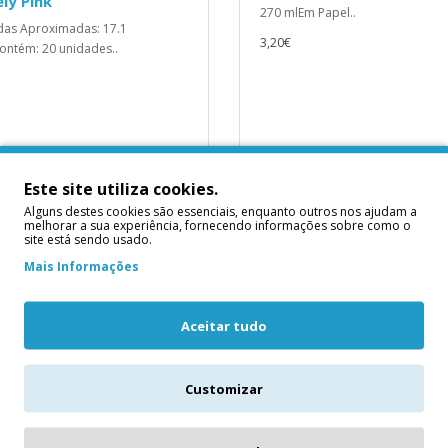
ly Pink
270 mlEm Papel..
as Aproximadas: 17.1
3,20€
ntém: 20 unidades..
ICIONAR
ADICIONAR
Este site utiliza cookies.
Alguns destes cookies são essenciais, enquanto outros nos ajudam a
melhorar a sua experiência, fornecendo informações sobre como o
site está sendo usado.
Mais Informações
Aceitar tudo
Customizar
Guardanapos Hello Baby
Guardanapos Menta Uni