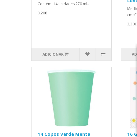
Love
Contém: 14 unidades 270 ml..
Medid
3,20€
cmsCo
3,30€
ADICIONAR
AD
14 Copos Verde Menta
16 