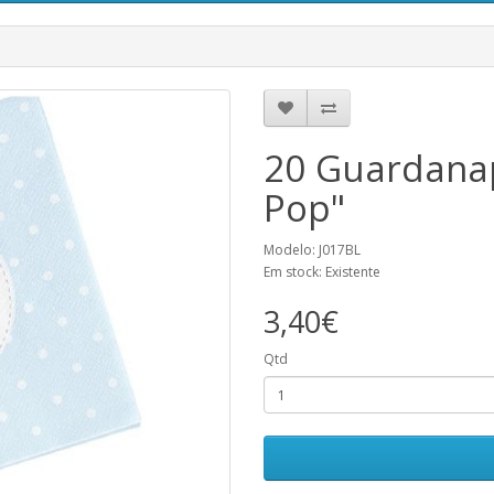
20 Guardanap
Pop"
Modelo: J017BL
Em stock: Existente
3,40€
Qtd