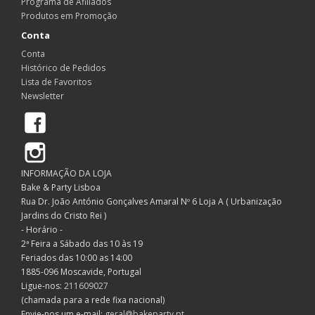
Programa de Afiliados
Produtos em Promoção
Conta
Conta
Histórico de Pedidos
Lista de Favoritos
Newsletter
Facebook
Instagram
INFORMAÇÃO DA LOJA
Bake & Party Lisboa
Rua Dr. João António Gonçalves Amaral Nº 6 Loja A ( Urbanização
Jardins do Cristo Rei )
- Horário -
2ª Feira a Sábado das 10 às 19
Feriados das 10:00 as 14:00
1885-096 Moscavide, Portugal
Ligue-nos:
211609027
(chamada para a rede fixa nacional)
Envie-nos um e-mail:
geral@bakeparty.pt