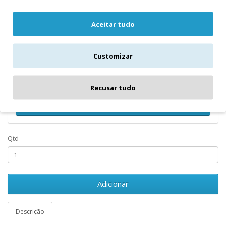
Aceitar tudo
Notifique-me quando o produto...
Customizar
Data de término
Recusar tudo
Notificar-me Quando Estiver Disponível
Qtd
Adicionar
Descrição