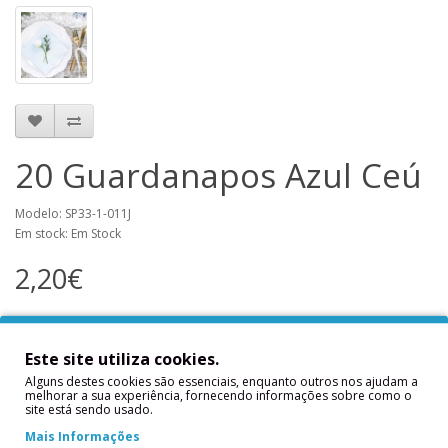
20 Guardanapos Azul Ceú
Modelo: SP33-1-011J
Em stock: Em Stock
2,20€
Notificar-me Quando Estiver Disponível
Este site utiliza cookies.
Nome
Alguns destes cookies são essenciais, enquanto outros nos ajudam a
melhorar a sua experiência, fornecendo informações sobre como o
site está sendo usado.
Mais Informações
Email