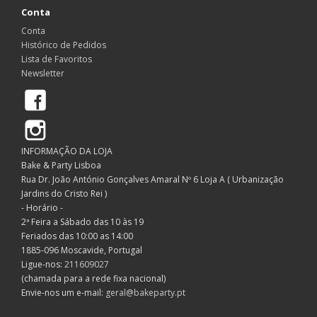
Conta
Conta
Histórico de Pedidos
Lista de Favoritos
Newsletter
Facebook
Instagram
INFORMAÇÃO DA LOJA
Bake & Party Lisboa
Rua Dr. João António Gonçalves Amaral Nº 6 Loja A ( Urbanização
Jardins do Cristo Rei )
- Horário -
2ª Feira a Sábado das 10 às 19
Feriados das 10:00 as 14:00
1885-096 Moscavide, Portugal
Ligue-nos:
211609027
(chamada para a rede fixa nacional)
Envie-nos um e-mail:
geral@bakeparty.pt