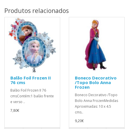
Produtos relacionados
Balão Foil Frozen II
Boneco Decorativo
76 cms
/Topo Bolo Anna
Frozen
Balão Foil Frozen II 76
Boneco Decorativo /Topo
cmsContém:1 balão frente
Bolo Anna FrozenMedidas
e verso ..
Aproximadas: 10 x 4.5
7,80€
cms..
9,20€