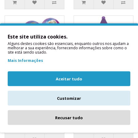
Este site utiliza cookies.
Alguns destes cookies são essenciais, enquanto outros nos ajudam a
melhorar a sua experiência, fornecendo informações sobre como o
site está sendo usado.
Mais Informações
Aceitar tudo
Confetis
Balão Estrela
Decorativos de
Frozen Wind Spirit
Mesa Frozen
Balão Estrrela Frozen
Customizar
Balão Foil Frozen II 76
Wind SpiritMedidas
cmsContém:1 balão frente
Aproximadas: 46 cms..
e verso ..
3,20€
Recusar tudo
3,90€