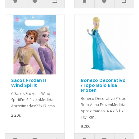
Sacos Frozen II
Boneco Decorativo
Wind Spirit
/Topo Bolo Elsa
Frozen
6 Sacos Frozen II Wind
Boneco Decorativo /Topo
SpiritEm PlásticoMedidas
Bolo Anna FrozenMedidas
Aproximadas:23x17 cms..
Aproximadas: 4,4 x 8,1 x
2,20€
10,1 cm..
9,20€