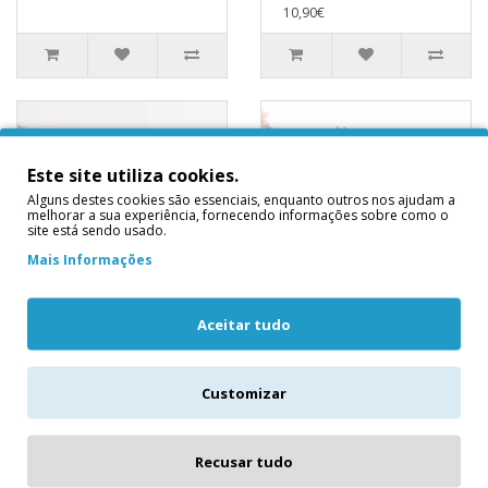
10,90€
Este site utiliza cookies.
Alguns destes cookies são essenciais, enquanto outros nos ajudam a
melhorar a sua experiência, fornecendo informações sobre como o
site está sendo usado.
Mais Informações
Aceitar tudo
Grinalda Floral com
Grinalda Ladurée
Laços
Paris Meri Meri
Os laços são tendência
Grinalda Ladurée
Customizar
nesta estação e, quando
ParisTamanho: 1.4mUma
os combina com flores em
combinação decorativa
tons pastel, obtém uma
perfeita para decorar
Recusar tudo
combi..
mesas, vara..