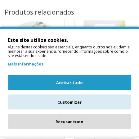
Produtos relacionados
Este site utiliza cookies.
Alguns destes cookies são essenciais, enquanto outros nos ajudam a
melhorar a sua experiência, fornecendo informações sobre como o
site está sendo usado.
Mais Informações
Aceitar tudo
10 Pratos Panda
Sacos Doces e
Ofertas Panda
10 Pratos PandaMedidas
Sacos Doces e Ofertas
Aproximadas:22.5 cms..
Customizar
PandaMedidas
4,60€
Aproximadas: 23 x 16.5
cms..
Recusar tudo
3,20€