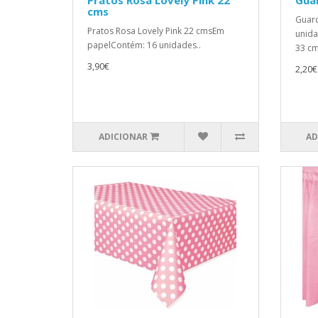
Pratos Rosa Lovely Pink 22
Gua
cms
Guard
Pratos Rosa Lovely Pink 22 cmsEm
unida
papelContém: 16 unidades..
33 cm
3,90€
2,20€
ADICIONAR
AD