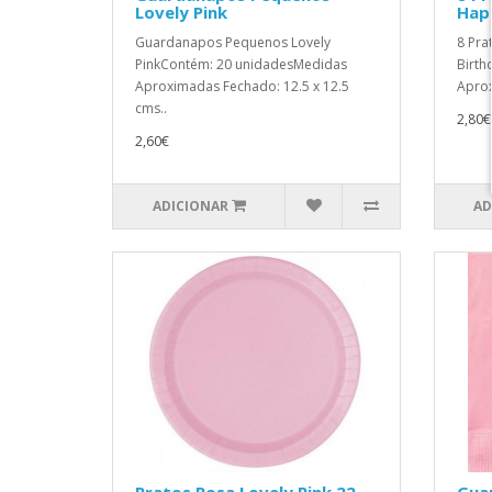
Lovely Pink
Happ
Guardanapos Pequenos Lovely
8 Pra
PinkContém: 20 unidadesMedidas
Birt
Aproximadas Fechado: 12.5 x 12.5
Aprox
cms..
2,80€
2,60€
ADICIONAR
AD