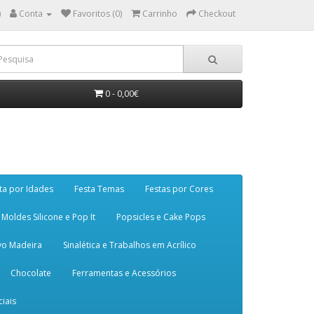
)
Conta
Favoritos (0)
Carrinho
Checkout
0 - 0,00€
ta por Idades
Festa Temas
Festas por Cores
Moldes Silicone e Pop It
Popsicles e Cake Pops
vo Madeira
Sinalética e Trabalhos em Acrílico
Chocolate
Ferramentas e Acessórios
iais