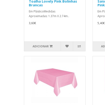
Toalha Lovely Pink Bolinhas
Saio
Brancas
Pink
Em PlásticoMedidas
Em Pl
Aproximadas: 1.37m X 2.74m..
Aprox
3,60€
5,40€
ADICIONAR
AD