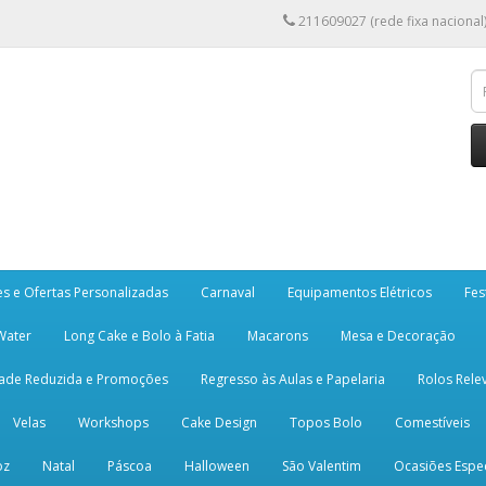
211609027 (rede fixa nacional
es e Ofertas Personalizadas
Carnaval
Equipamentos Elétricos
Fes
 Water
Long Cake e Bolo à Fatia
Macarons
Mesa e Decoração
dade Reduzida e Promoções
Regresso às Aulas e Papelaria
Rolos Rele
Velas
Workshops
Cake Design
Topos Bolo
Comestíveis
oz
Natal
Páscoa
Halloween
São Valentim
Ocasiões Espec