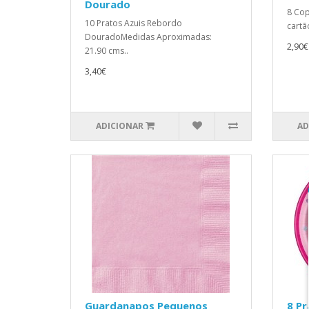
Dourado
8 Co
10 Pratos Azuis Rebordo
cartão
DouradoMedidas Aproximadas:
2,90€
21.90 cms..
3,40€
ADICIONAR
AD
Guardanapos Pequenos
8 Pr