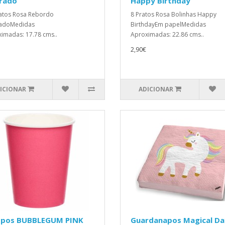
rado
Happy Birthday
atos Rosa Rebordo
8 Pratos Rosa Bolinhas Happy
adoMedidas
BirthdayEm papelMedidas
imadas: 17.78 cms..
Aproximadas: 22.86 cms..
2,90€
ICIONAR
ADICIONAR
opos BUBBLEGUM PINK
Guardanapos Magical Da