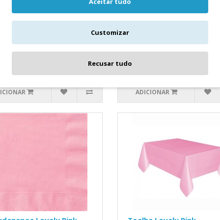
Aceitar tudo
y Birthday Iridiscente
20 Guardanapos Rosa Claro..
tos Rosa Bolinhas Happy
2,20€
hdayEm papelMedidas
Customizar
imadas: 22.86 cms..
Recusar tudo
ICIONAR
ADICIONAR