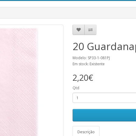
20 Guardanap
Modelo: SP33-1-081PJ
Em stock: Existente
2,20€
Qtd
Descrição