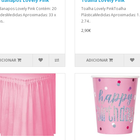
rdanapos Lovely Pink
Toalha Lovely Pink
anapos Lovely Pink Contém: 20
Toalha Lovely PinkToalha
desMedidas Aproximadas: 33 x
PlásticaMedidas Aproximadas: 1.
s..
2.74..
2,90€
ICIONAR
ADICIONAR