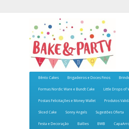
Bênto Cakes
Brigadeiros e Doces Finos
Brind
Formas Nordic Ware e Bundt Cake
Little Drops of
Postais Felicitações e Money Wallet
Produtos Vali
Sliced Cake
Sonny Angels
Sugestões Oferta
Festa e Decoração
Balões
BWB
CapaArr