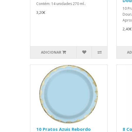
Dou
Contém: 14 unidades 270 ml..
10 Pr
3,20€
Dour
Aprox
2,40€
ADICIONAR
AD
10 Pratos Azuis Rebordo
8 C