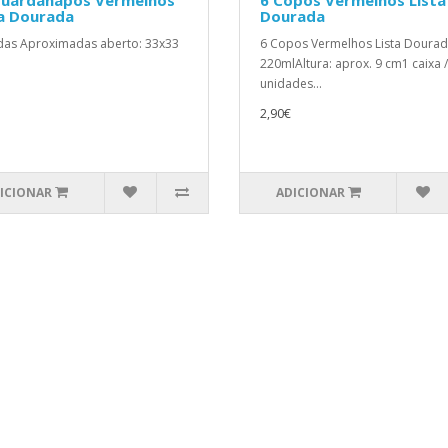
Guardanapos Vermelhos
6 Copos Vermelhos Lista
ta Dourada
Dourada
as Aproximadas aberto: 33x33
6 Copos Vermelhos Lista Doura
220mlAltura: aprox. 9 cm1 caixa /
unidades...
2,90€
ICIONAR
ADICIONAR