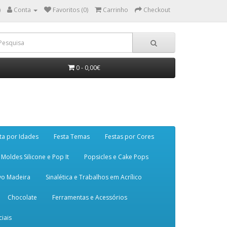
)
Conta
Favoritos (0)
Carrinho
Checkout
0 - 0,00€
ta por Idades
Festa Temas
Festas por Cores
Moldes Silicone e Pop It
Popsicles e Cake Pops
vo Madeira
Sinalética e Trabalhos em Acrílico
Chocolate
Ferramentas e Acessórios
iais