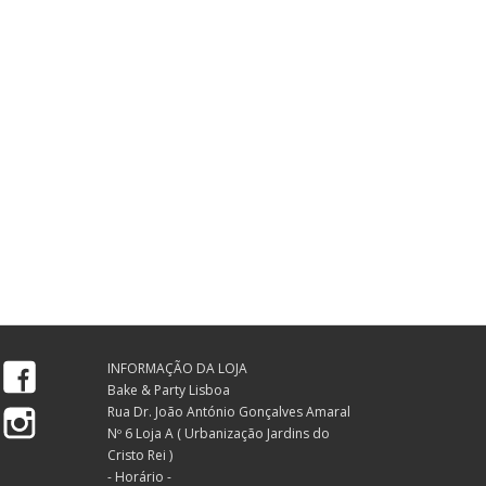
Facebook
INFORMAÇÃO DA LOJA
Bake & Party Lisboa
Instagram
Rua Dr. João António Gonçalves Amaral
Nº 6 Loja A ( Urbanização Jardins do
Cristo Rei )
- Horário -