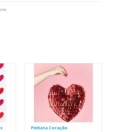
 cms
es
Pinhata Coração