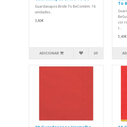
To 
Guardanapos Bride To BeContém: 16
Guar
unidades..
BeGu
3,80€
cor r
c..
5,40€
ADICIONAR
AD