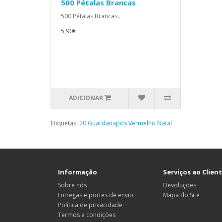
500 Pétalas Brancas
500 Pétalas Brancas..
5,90€
ADICIONAR
Etiquetas:
20 Guardanapos Vermelho Natal
Informação
Serviços ao Clien
Sobre nós
Devoluções
Entregas e portes de envio
Mapa do Site
Política de privacidade
Termos e condições