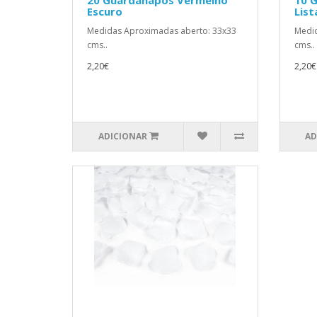
20 Guardanapos Vermelho
10 
Escuro
Lis
Medidas Aproximadas aberto: 33x33
Medid
cms..
cms..
2,20€
2,20€
ADICIONAR
AD