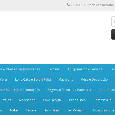
211609027 (rede fixa nacional
es e Ofertas Personalizadas
Carnaval
Equipamentos Elétricos
Fes
 Water
Long Cake e Bolo à Fatia
Macarons
Mesa e Decoração
dade Reduzida e Promoções
Regresso às Aulas e Papelaria
Rolos Rele
Velas
Workshops
Cake Design
Topos Bolo
Comestíveis
oz
Natal
Páscoa
Halloween
São Valentim
Ocasiões Espec