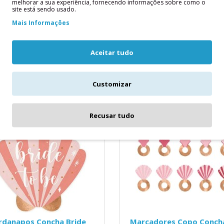
melhorar a sua experiência, fornecendo informações sobre como o
melhos
site está sendo usado.
100 Pétalas RosaPétalas de rosa
danapos Pequenos
cor vermelho-bordô, 100 peças.
Mais Informações
elhosContém: 20
embalagem / 100 unidades)..
adesMedidas Aproximadas: 13
3,90€
echado ..
Aceitar tudo
Customizar
ICIONAR
ADICIONAR
Recusar tudo
rdanapos Concha Bride
Marcadores Copo Conch