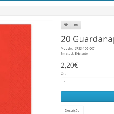
20 Guardana
Modelo: , SP33-109-007
Em stock: Existente
2,20€
Qtd
Descrição