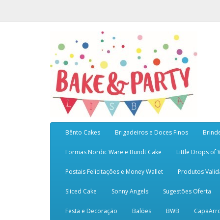
Bênto Cakes
Brigadeiros e Doces Finos
Brind
Formas Nordic Ware e Bundt Cake
Little Drops of
Postais Felicitações e Money Wallet
Produtos Vali
Sliced Cake
Sonny Angels
Sugestões Oferta
Festa e Decoração
Balões
BWB
CapaArr