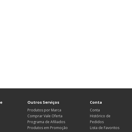
te
Outros Serviços
Conta
Produtos por Marca
Conta
Comprar Vale Oferta
Histórico de
Programa de Afiliados
Pedidos
Produtos em Promoção
Lista de Favoritos