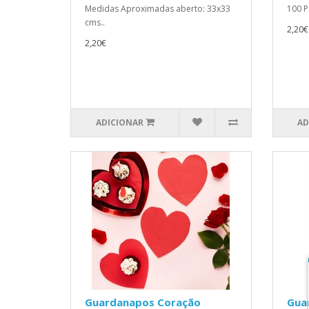
Medidas Aproximadas aberto: 33x33
100 P
cms..
2,20€
2,20€
ADICIONAR
AD
Guardanapos Coração
Gua