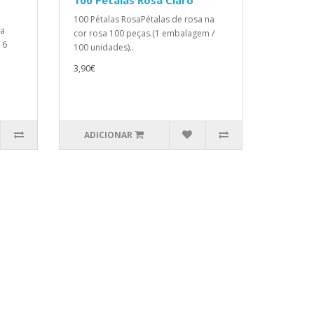
100 Pétalas Rosa Claro
100 Pétalas RosaPétalas de rosa na
da
cor rosa 100 peças.(1 embalagem /
 6
100 unidades)..
3,90€
ADICIONAR