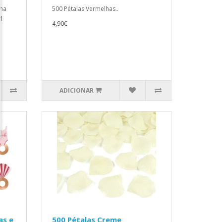
 na
500 Pétalas Vermelhas..
(1
4,90€
ADICIONAR
as e
500 Pétalas Creme