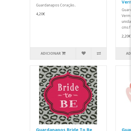
Ver
Guardanapos Coração..
Guar
4,20€
Verm
unid
cms f
2,20€
ADICIONAR
AD
Guardanapos Bride To Be
Gua