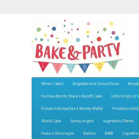
Bênto Cakes
Brigadeiros e Doces Finos
Brind
Formas Nordic Ware e Bundt Cake
Little Drops of
Postais Felicitações e Money Wallet
Produtos Vali
Sliced Cake
Sonny Angels
Sugestões Oferta
Festa e Decoração
Balões
BWB
CapaArr