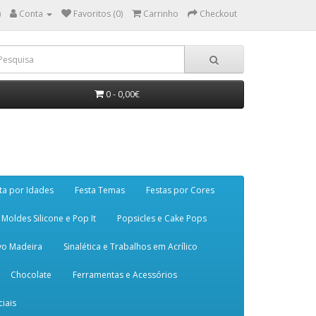
)
Conta
Favoritos (0)
Carrinho
Checkout
0 - 0,00€
ta por Idades
Festa Temas
Festas por Cores
Moldes Silicone e Pop It
Popsicles e Cake Pops
vo Madeira
Sinalética e Trabalhos em Acrílico
Chocolate
Ferramentas e Acessórios
iais