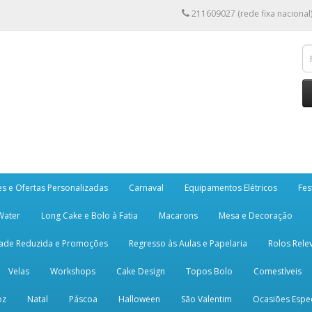
211609027 (rede fixa nacional
es e Ofertas Personalizadas
Carnaval
Equipamentos Elétricos
Fes
 Water
Long Cake e Bolo à Fatia
Macarons
Mesa e Decoração
dade Reduzida e Promoções
Regresso às Aulas e Papelaria
Rolos Rele
Velas
Workshops
Cake Design
Topos Bolo
Comestíveis
oz
Natal
Páscoa
Halloween
São Valentim
Ocasiões Espec