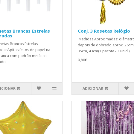
etas Brancas Estrelas
Conj. 3 Rosetas Relógio
radas
Medidas Aproximadas: diâmetr
netas Brancas Estrelas
depois de dobrado aprox. 26cm
dasApitos feitos de papel na
35cm, 43cm(1 pacote / 3 unid.) ..
ranca com padrão metálico
9,80€
do..
ICIONAR
ADICIONAR