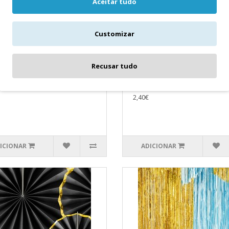
Aceitar tudo
Customizar
etis Mesa Estrelinhas
Conj. 2 Coroas de Festa
radas
Conjunto de 2 coroas de festa e
Recusar tudo
tis Mesa Estrelinhas Douradas..
papel, mistura de cores, altura a
11cm.(1 peça / 2 peças.)..
2,40€
ICIONAR
ADICIONAR