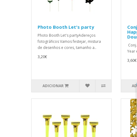
Photo Booth Let's party
Conj
Hap
Photo Booth Let's partyAdereços
Dou
fotográficos Vamos festejar, mistura
Conj.
de desenhos e cores, tamanho a..
Year 
3,20€
3,60€
ADICIONAR
AD