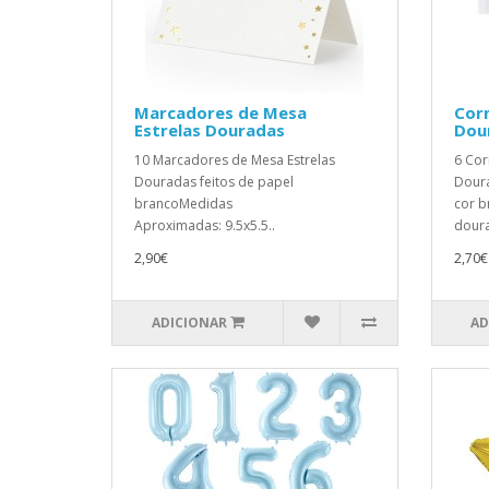
Marcadores de Mesa
Corn
Estrelas Douradas
Dou
10 Marcadores de Mesa Estrelas
6 Cor
Douradas feitos de papel
Doura
brancoMedidas
cor b
Aproximadas: 9.5x5.5..
doura
2,90€
2,70€
ADICIONAR
AD