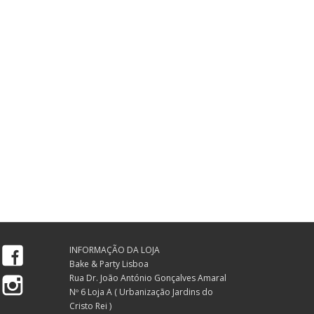
Facebook
INFORMAÇÃO DA LOJA
Bake & Party Lisboa
Instagram
Rua Dr. João António Gonçalves Amaral
Nº 6 Loja A ( Urbanização Jardins do
Cristo Rei )