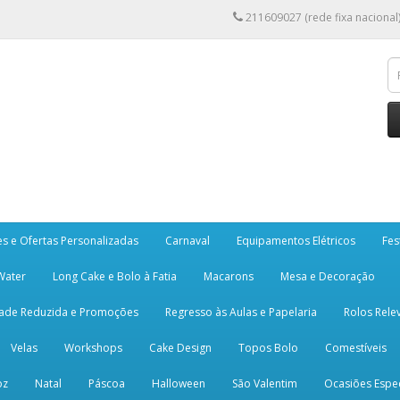
211609027 (rede fixa nacional
es e Ofertas Personalizadas
Carnaval
Equipamentos Elétricos
Fes
 Water
Long Cake e Bolo à Fatia
Macarons
Mesa e Decoração
dade Reduzida e Promoções
Regresso às Aulas e Papelaria
Rolos Rele
Velas
Workshops
Cake Design
Topos Bolo
Comestíveis
oz
Natal
Páscoa
Halloween
São Valentim
Ocasiões Espec