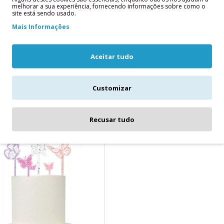
melhorar a sua experiência, fornecendo informações sobre como o
site está sendo usado.
20 Velas Velas Curvas Cores 
Mais Informações
As "Velas Onduladas Pastel M
cores pastel: azul, amarelo, r
design ondulado e são ideais 
Aceitar tudo
outras celebrações. São fácei
elegante.
Customizar
Recusar tudo