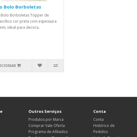
o Bolo Borboletas
Bolo Borboletas Topper de
acrílico cor preta com espessura
mm, ideal para decora..
ICIONAR
te
Outros Serviços
Conta
Produtos por Marca
Conta
Comprar Vale Oferta
Histórico de
Programa de Afiliados
Pedidos