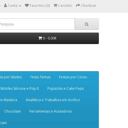
)
Conta
Favoritos (0)
Carrinho
Checkout
0 - 0,00€
ta por Idades
Festa Temas
Festas por Cores
Moldes Silicone e Pop It
Popsicles e Cake Pops
vo Madeira
Sinalética e Trabalhos em Acrílico
Chocolate
Ferramentas e Acessórios
iais