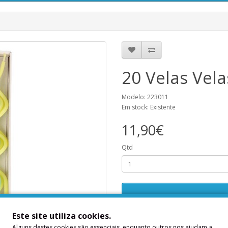
20 Velas Vela
Modelo: 223011
Em stock: Existente
11,90€
Qtd
Este site utiliza cookies.
Descrição
Alguns destes cookies são essenciais, enquanto outros nos ajudam a