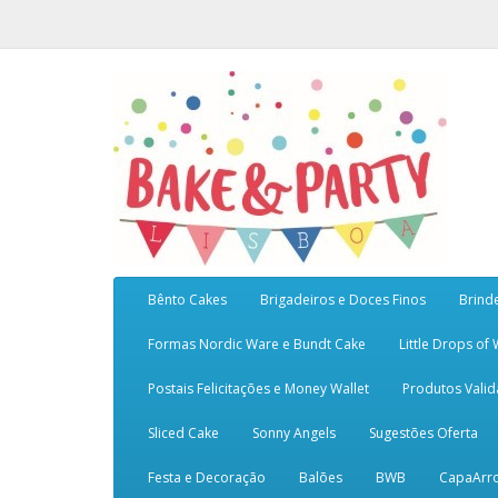
Bênto Cakes
Brigadeiros e Doces Finos
Brind
Formas Nordic Ware e Bundt Cake
Little Drops of
Postais Felicitações e Money Wallet
Produtos Vali
Sliced Cake
Sonny Angels
Sugestões Oferta
Festa e Decoração
Balões
BWB
CapaArr