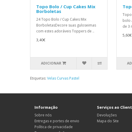
Topo Bolo / Cup Cakes Mix
Top
Borboletas
Topo 
24 Topo Bolo / Cup Cakes Mix
bolo 
BorboletasDecore suas guloseimas
de 3 
com estes adoráveis ​​Toppers de ..
5,60€
3,40€
ADICIONAR
AD
Etiquetas:
Velas Curvas Pastel
Informação
Serviços ao Clien
Sobre nós
Devoluções
Entregas e portes de envio
Mapa do Site
Política de privacidade