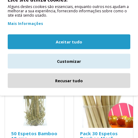
12 cms
Bamboo 12 cms
Alguns destes cookies são essenciais, enquanto outros nos ajudam a
50 Espetos Bamboo 12
100 Espetos Bamboo 12
melhorar a sua experiência, fornecendo informações sobre como o
site está sendo usado.
cms Espetos Espirais de
cms Espetos Espirais de
Bambu 18cm, Embalagem
Bambu 18cm, Embalagem
Mais Informações
com 50Um toque único:
com 100Um toque único:
melhor..
melh..
Aceitar tudo
4,40€
7,90€
Customizar
Recusar tudo
50 Espetos Bamboo
Pack 30 Espetos