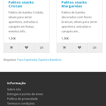
Palitos snacks
Palitos snacks
Cristais
Margaridas
Palitos de bambu Cristals,
Palitos de bambu
ideais para servir
decorados com flores
aperitivos, entradas e
brancas, ideais para servir
canapés em festas,
aperitivos, entradas e
eventos info..
canapés em ..
1,50€
1,90€
Etiquetas:
Paus Espetada
,
Espetos Bamboo
Informação
Sobre nós
Entregas e portes de envio
Política de privacidade
Termos e condições