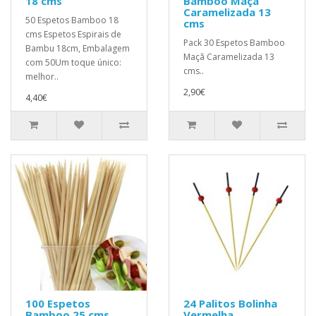
18 cms
Bamboo Maçã
Caramelizada 13
50 Espetos Bamboo 18
cms
cms Espetos Espirais de
Pack 30 Espetos Bamboo
Bambu 18cm, Embalagem
Maçã Caramelizada 13
com 50Um toque único:
cms..
melhor..
2,90€
4,40€
100 Espetos
24 Palitos Bolinha
Bamboo 25 cms
Vermelha