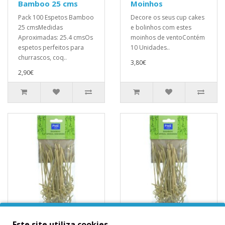
Bamboo 25 cms
Moinhos
Pack 100 Espetos Bamboo
Decore os seus cup cakes
25 cmsMedidas
e bolinhos com estes
Aproximadas: 25.4 cmsOs
moinhos de ventoContém
espetos perfeitos para
10 Unidades..
churrascos, coq..
3,80€
2,90€
50 Espetos Bamboo
100 Espetos
Este site utiliza cookies.